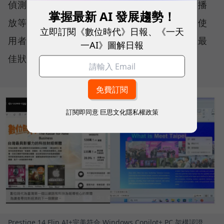
偵測使用情境（如視訊會議、文書處理、影音播
掌握最新 AI 發展趨勢！
放等），主動調節各項硬體設定與效能表現，使
立即訂閱《數位時代》日報、《一天
用者無需動手調整參數，系統便能持續維持在最
一AI》圖解日報
佳狀態。
訂閱即同意
巨思文化隱私權政策
Prestige 14 Flip AI+完美符合 Windows Copilot+ PC 架構認證，