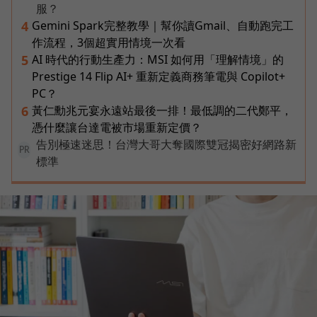
服？
Gemini Spark完整教學｜幫你讀Gmail、自動跑完工
4
作流程，3個超實用情境一次看
AI 時代的行動生產力：MSI 如何用「理解情境」的
5
Prestige 14 Flip AI+ 重新定義商務筆電與 Copilot+
PC？
黃仁勳兆元宴永遠站最後一排！最低調的二代鄭平，
6
憑什麼讓台達電被市場重新定價？
告別極速迷思！台灣大哥大奪國際雙冠揭密好網路新
PR
標準