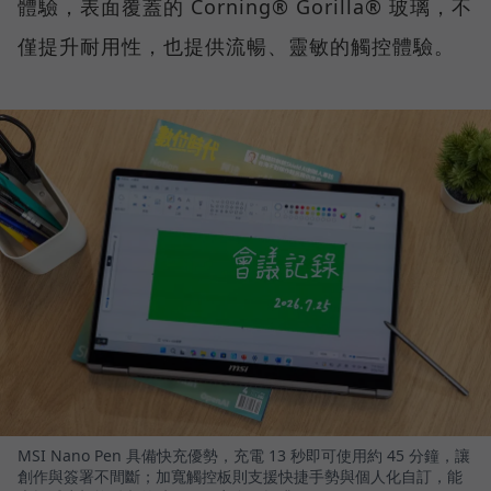
體驗，表面覆蓋的 Corning® Gorilla® 玻璃，不
僅提升耐用性，也提供流暢、靈敏的觸控體驗。
MSI Nano Pen 具備快充優勢，充電 13 秒即可使用約 45 分鐘，讓
創作與簽署不間斷；加寬觸控板則支援快捷手勢與個人化自訂，能