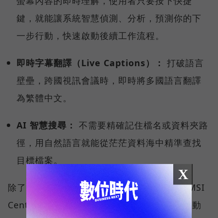
螢幕內容的即時理解，使用者只要按下快捷
鍵，就能讓系統智慧偵測、分析，預測你的下
一步行動，快速啟動後續工作流程。
即時字幕翻譯（Live Captions）：
打破語言
壁壘，跨國視訊會議時，即時將多國語言翻譯
為繁體中文。
AI 智慧搜尋：
不需要精確記住檔名或資料夾路
徑，用自然語言就能從茫茫資料海中精準查找
目標檔案。
X
除了微軟的生態系，MSI 更導入獨家研發的 MSI
Center 中控軟體，其中「AI 智慧引擎」能自動