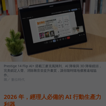
Prestige 14 Flip AI+ 搭載三麥克風陣列、AI 降噪與 3D 降噪鏡頭，
完美鎖定人聲、消除雜音並提升畫質，讓你隨時隨地優雅遠端協
作。
圖／ 數位時代
2026 年，經理人必備的 AI 行動生產力
利器