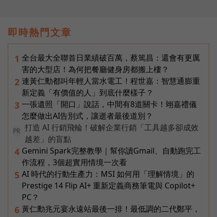
即時熱門文章
全台最大全聯首日業績破百萬，蔡篤昌：還會有更厲
1
害的大型店！為何把餐廳健身房都搬上樓？
連黃仁勳都叫年輕人當水電工！程世嘉：智慧通膨重
2
新定義「有價值的人」到底什麼樣子？
一張遺照「開口」說話，中間有8道關卡！翊嘉禮儀
3
怎麼做出AI告別式，讓逝者最後道別？
打造 AI 行銷飛輪！破解企業行銷「工具越多卻成效
PR
越差」的盲點
Gemini Spark完整教學｜幫你讀Gmail、自動跑完工
4
作流程，3個超實用情境一次看
AI 時代的行動生產力：MSI 如何用「理解情境」的
5
Prestige 14 Flip AI+ 重新定義商務筆電與 Copilot+
PC？
黃仁勳兆元宴永遠站最後一排！最低調的二代鄭平，
6