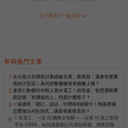
往下滑看下一篇文章
即時熱門文章
全台最大全聯首日業績破百萬，蔡篤昌：還會有更厲
1
害的大型店！為何把餐廳健身房都搬上樓？
連黃仁勳都叫年輕人當水電工！程世嘉：智慧通膨重
2
新定義「有價值的人」到底什麼樣子？
一張遺照「開口」說話，中間有8道關卡！翊嘉禮儀
3
怎麼做出AI告別式，讓逝者最後道別？
1 名員工、一支 AI 團隊全包辦——企業 AI 員工管理
PR
平台 ORRA，如何讓新創公司撐起研發、銷售到客