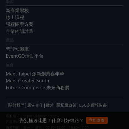
學習
新商業學校
線上課程
課程團票方案
企業內訓計畫
產品
管理知識庫
EventGO活動平台
展會
Meet Taipei 創新創業嘉年華
Meet Greater South
Future Commerce 未來商務展
|
|
|
|
|
|
關於我們
廣告合作
徵才
隱私權政策
ESG永續報告書
客服信箱：
service@bnext.com.tw
告別極速迷思！什麼叫好網路？
立即查看
客服專線：886-2-87716326
服務時間：週一 ～ 週五：09:30~12:00；13:30~17:00