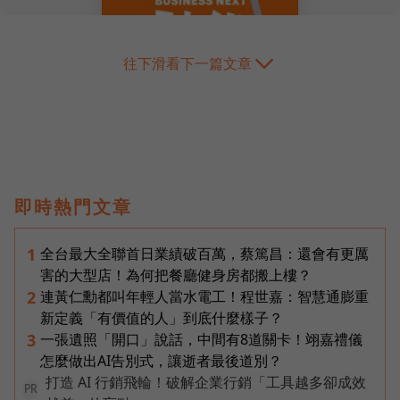
往下滑看下一篇文章
即時熱門文章
全台最大全聯首日業績破百萬，蔡篤昌：還會有更厲
1
害的大型店！為何把餐廳健身房都搬上樓？
連黃仁勳都叫年輕人當水電工！程世嘉：智慧通膨重
2
新定義「有價值的人」到底什麼樣子？
一張遺照「開口」說話，中間有8道關卡！翊嘉禮儀
3
怎麼做出AI告別式，讓逝者最後道別？
打造 AI 行銷飛輪！破解企業行銷「工具越多卻成效
PR