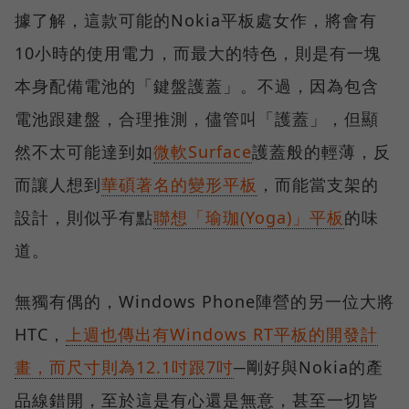
據了解，這款可能的Nokia平板處女作，將會有
10小時的使用電力，而最大的特色，則是有一塊
本身配備電池的「鍵盤護蓋」。不過，因為包含
電池跟建盤，合理推測，儘管叫「護蓋」，但顯
然不太可能達到如
微軟Surface
護蓋般的輕薄，反
而讓人想到
華碩著名的變形平板
，而能當支架的
設計，則似乎有點
聯想「瑜珈(Yoga)」平板
的味
道。
無獨有偶的，Windows Phone陣營的另一位大將
HTC，
上週也傳出有Windows RT平板的開發計
畫，而尺寸則為12.1吋跟7吋
─剛好與Nokia的產
品線錯開，至於這是有心還是無意，甚至一切皆