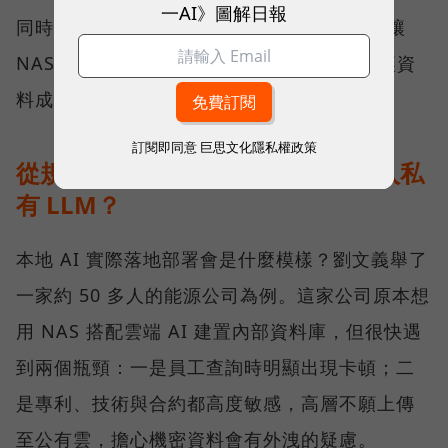
一AI》圖解日報
同時 QNAP 也在軟體端也持續開發，目標是讓
NAS 裡的資料更有效率地被 AI 工具調用，讓資
料成為有價值的知識。
訂閱即同意
巨思文化隱私權政策
從規格走到現場：能源公司如何導入私
有 LLM？
本地 AI 實際落地部署會是什麼模樣？劉文義舉了
一家約 50 多人的能源公司為例。這家公司原本想
用 NAS 搭配雲端 AI 建置內部資料庫，但很快遇
到兩個瓶頸：一是員工查詢時明顯出現卡頓；二
是專利、技術與合約都高度敏感，高層不願上傳
至公有雲，擔心機密資料會有外洩的疑慮。