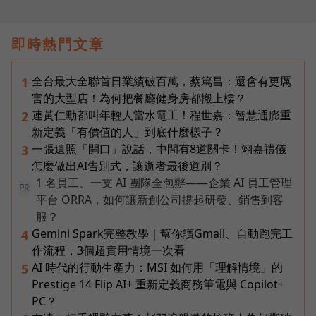
即時熱門文章
全台最大全聯首日業績破百萬，蔡篤昌：還會有更厲
1
害的大型店！為何把餐廳健身房都搬上樓？
連黃仁勳都叫年輕人當水電工！程世嘉：智慧通膨重
2
新定義「有價值的人」到底什麼樣子？
一張遺照「開口」說話，中間有8道關卡！翊嘉禮儀
3
怎麼做出AI告別式，讓逝者最後道別？
1 名員工、一支 AI 團隊全包辦——企業 AI 員工管理
PR
平台 ORRA，如何讓新創公司撐起研發、銷售到客
服？
Gemini Spark完整教學｜幫你讀Gmail、自動跑完工
4
作流程，3個超實用情境一次看
AI 時代的行動生產力：MSI 如何用「理解情境」的
5
Prestige 14 Flip AI+ 重新定義商務筆電與 Copilot+
PC？