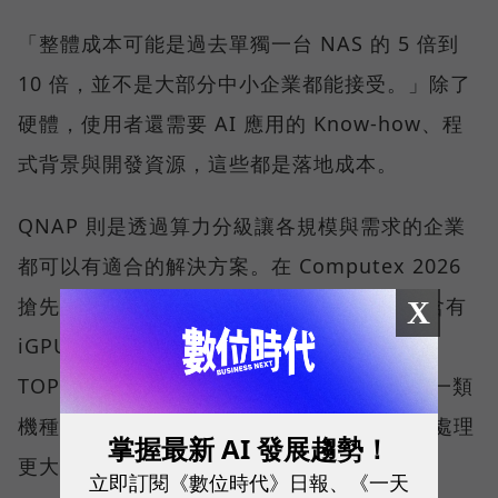
「整體成本可能是過去單獨一台 NAS 的 5 倍到
10 倍，並不是大部分中小企業都能接受。」除了
硬體，使用者還需要 AI 應用的 Know-how、程
式背景與開發資源，這些都是落地成本。
QNAP 則是透過算力分級讓各規模與需求的企業
都可以有適合的解決方案。在 Computex 2026
搶先亮相的 QNAP AI NAS 中，一類是採用含有
X
iGPU 與專屬 NPU 的處理器平台，以一百多
TOPS 的範圍，可順暢使用 AI 應用程式；另一類
機種則可安裝 1 張或 2 張 NVIDIA 顯示卡，處理
掌握最新 AI 發展趨勢！
更大的運算量。
立即訂閱《數位時代》日報、《一天