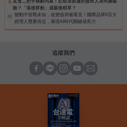
友達二把手裸辭內幕！彭双浪親邀的接班人為何撕破
6
臉？「落後群創」成最後稻草？
變動中迎戰未知，改變值得被看見！國際品牌X百大
PR
經理人雙重肯定，展現AI時代關鍵成長力
追蹤我們