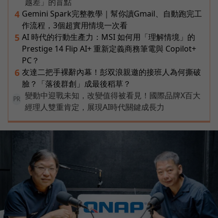
越差」的盲點
Gemini Spark完整教學｜幫你讀Gmail、自動跑完工
4
作流程，3個超實用情境一次看
AI 時代的行動生產力：MSI 如何用「理解情境」的
5
Prestige 14 Flip AI+ 重新定義商務筆電與 Copilot+
PC？
友達二把手裸辭內幕！彭双浪親邀的接班人為何撕破
6
臉？「落後群創」成最後稻草？
變動中迎戰未知，改變值得被看見！國際品牌X百大
PR
經理人雙重肯定，展現AI時代關鍵成長力