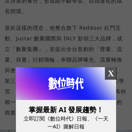
次決策的養分，形成能不斷學習、自我進化的成
長閉環。
基於這樣的理念，他整合旗下 Reddoor 紅門互
動、Justar 數聚國際與 INLY 影領三大品牌，成
立「數聚集團」，並提出全台首創的「聲量、流
量、存量」行銷飛輪，串聯品牌曝光、流量轉換
與會員經營三大階段。並整合第一方、第二方、
X
第三方數據與生成式 AI，協助企業打造能自主學
習、持續優化的 AI 成長引擎，讓品牌成長不再仰
賴一次次重新開始，而是形成能持續累積價值的
掌握最新 AI 發展趨勢！
商業飛輪。
立即訂閱《數位時代》日報、《一天
一AI》圖解日報