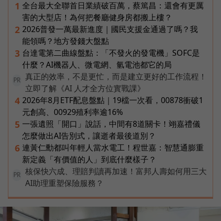
全台最大全聯首日業績破百萬，蔡篤昌：還會有更厲
1
害的大型店！為何把餐廳健身房都搬上樓？
2026普發一萬最新進度｜國民支援金通過了嗎？我
2
能領嗎？地方發錢大盤點
台達電第二曲線盤點：「不發火的發電機」SOFC是
3
什麼？AI機器人、微電網、氫電池都它的局
真正的效率，不是更忙，而是建立更好的工作流程！
PR
立即了解《AI 人才全方位實戰課》
2026年8月ETF配息盤點｜19檔一次看，00878衝破1
4
元創高、00929殖利率逾16%
一張遺照「開口」說話，中間有8道關卡！翊嘉禮儀
5
怎麼做出AI告別式，讓逝者最後道別？
連黃仁勳都叫年輕人當水電工！程世嘉：智慧通膨重
6
新定義「有價值的人」到底什麼樣子？
核保快六成、理賠判讀再加速！富邦人壽如何用三大
PR
AI助理重塑保險服務？