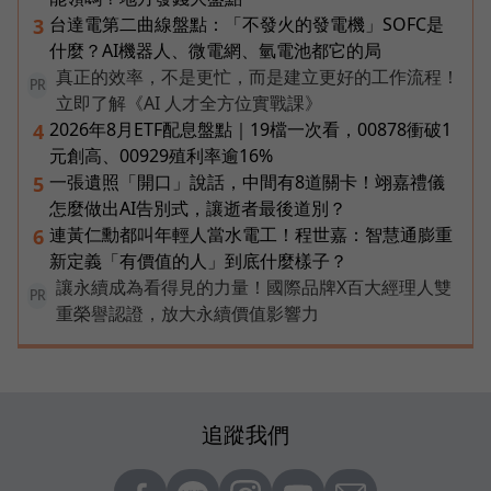
台達電第二曲線盤點：「不發火的發電機」SOFC是
3
什麼？AI機器人、微電網、氫電池都它的局
真正的效率，不是更忙，而是建立更好的工作流程！
PR
立即了解《AI 人才全方位實戰課》
2026年8月ETF配息盤點｜19檔一次看，00878衝破1
4
元創高、00929殖利率逾16%
一張遺照「開口」說話，中間有8道關卡！翊嘉禮儀
5
怎麼做出AI告別式，讓逝者最後道別？
連黃仁勳都叫年輕人當水電工！程世嘉：智慧通膨重
6
新定義「有價值的人」到底什麼樣子？
讓永續成為看得見的力量！國際品牌X百大經理人雙
PR
重榮譽認證，放大永續價值影響力
追蹤我們