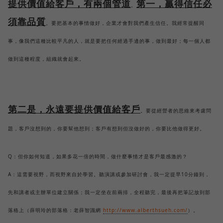
提供價值給客戶，有兩個管道
第一，贏得信任必
。
須靠品質
。要把基本的事情做好，企業才會對我們產生信任。我經常提醒同
事，像我們這種比較平凡的人，就是要把任何經過手邊的事，做到最好；每一個人都
做到這種程度，組織就會起來。
第二是，永遠要提供價值給客戶
。要從經營者的思維來考慮問
題，客戶沒想到的，你要幫他想到；客戶有想到但沒做好的，你要比他做得更好。
Q：但你如何知道，如果多花一倍的時間，做什麼事情才是客戶最感激的？
A：這需要視野，而視野來自於學習。聽演講或參加研討會，我一定提早10分鐘到，
先和講者或主辦單位建立關係；我一定坐在前兩排，全程聽完，最後再把筆記放到部
落格上（薛明玲的部落格：老薛智識網
http://www.alberthsueh.com/
）。