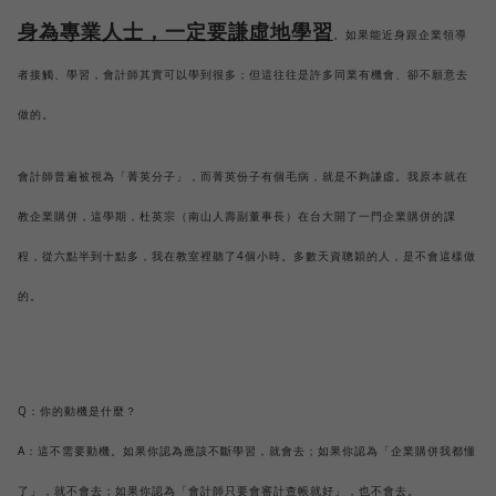
身為專業人士，一定要謙虛地學習
。如果能近身跟企業領導
者接觸、學習，會計師其實可以學到很多；但這往往是許多同業有機會、卻不願意去
做的。
會計師普遍被視為「菁英分子」，而菁英份子有個毛病，就是不夠謙虛。我原本就在
教企業購併，這學期，杜英宗（南山人壽副董事長）在台大開了一門企業購併的課
程，從六點半到十點多，我在教室裡聽了4個小時。多數天資聰穎的人，是不會這樣做
的。
Q：你的動機是什麼？
A：這不需要動機。如果你認為應該不斷學習，就會去；如果你認為「企業購併我都懂
了」，就不會去；如果你認為「會計師只要會審計查帳就好」，也不會去。