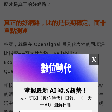
麼才是真正的好網路？
真正的好網路，比的是長期穩定、而非
單點測速
答案，就藏在 Opensignal 最具代表性的兩項評
比指標──可靠性體驗（Reliability
X
Experience）與品質一致性（Consistent
Quality）。
相較於傳統下載速度只反映單一時間、單一地點
掌握最新 AI 發展趨勢！
的網路表現，這兩項指標更重視使用者在真實生
立即訂閱《數位時代》日報、《一天
活中的整體體驗，因此也是最能反映電信業者網
一AI》圖解日報