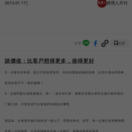
2013.01.17
|
經理人月刊
分享
收藏
談價值：比客戶想得更多，做得更好
Q：你接任所長後，提出許多制度改革。你如何盤點組織的資產，以找出適合的策略，
提供給客戶不一樣的服務？
A：這個問題分成兩個層次。第一，做任何行業，都要弄清楚社會對這個行業的期待；
了解之後，才會知道可以發展的利基點在哪裡。
我認為，社會期待會計師扮演一個公正、專業的角色。然而，每一位會計師查帳都要
依照一定的準則、出具財務報告也有一定格式，服務的同質性很高。