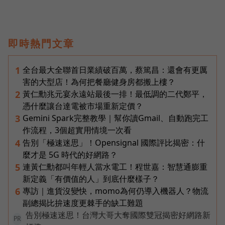
即時熱門文章
全台最大全聯首日業績破百萬，蔡篤昌：還會有更厲
1
害的大型店！為何把餐廳健身房都搬上樓？
黃仁勳兆元宴永遠站最後一排！最低調的二代鄭平，
2
憑什麼讓台達電被市場重新定價？
Gemini Spark完整教學｜幫你讀Gmail、自動跑完工
3
作流程，3個超實用情境一次看
告別「極速迷思」！Opensignal 國際評比揭密：什
4
麼才是 5G 時代的好網路？
連黃仁勳都叫年輕人當水電工！程世嘉：智慧通膨重
5
新定義「有價值的人」到底什麼樣子？
專訪｜進貨沒變快，momo為何仍導入機器人？物流
6
副總揭比拚速度更棘手的缺工難題
告別極速迷思！台灣大哥大奪國際雙冠揭密好網路新
PR