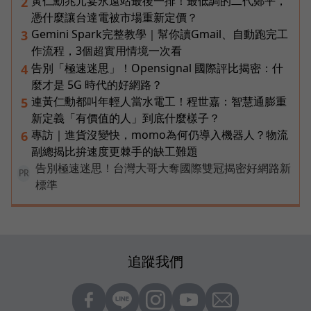
黃仁勳兆元宴永遠站最後一排！最低調的二代鄭平，
2
憑什麼讓台達電被市場重新定價？
Gemini Spark完整教學｜幫你讀Gmail、自動跑完工
3
作流程，3個超實用情境一次看
告別「極速迷思」！Opensignal 國際評比揭密：什
4
麼才是 5G 時代的好網路？
連黃仁勳都叫年輕人當水電工！程世嘉：智慧通膨重
5
新定義「有價值的人」到底什麼樣子？
專訪｜進貨沒變快，momo為何仍導入機器人？物流
6
副總揭比拚速度更棘手的缺工難題
告別極速迷思！台灣大哥大奪國際雙冠揭密好網路新
PR
標準
追蹤我們