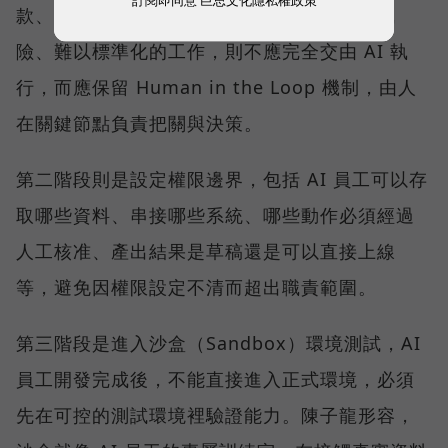
款、人際互動、情感信任，或美感判斷等高風
險、難以標準化的工作，則不應完全交由 AI 執
行，而應保留 Human in the Loop 機制，由人
在關鍵節點負責把關與決策。
第二階段則是設定權限邊界，包括 AI 員工可以存
取哪些資料、串接哪些系統、哪些動作必須經過
人工核准、產出結果是草稿還是可以直接上線
等，避免因權限設定不清而超出職責範圍。
第三階段是進入沙盒（Sandbox）環境測試，AI
員工開發完成後，不能直接進入正式環境，必須
先在可控的測試環境裡驗證能力。陳子龍形容，