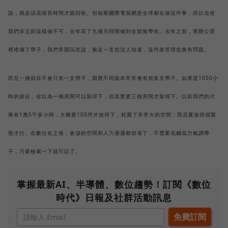
說，就必須花很長時間才能回收。但福斯國際電視網是全球都在做這件事，所以迫使
我們非立刻這樣做不可，去年花了九個月時間做到全面無帶化。去年之前，舊辦公室
裡堆滿了帶子，我們常開玩笑說，偷走一支也沒人知道，這代表管理也會有問題。
而且一個節目不會只有一支帶子，因應不同版本常常會有很多支帶子。如果是1000小
時的節目，你以為一個房間可以裝得下，但其實要三個房間才裝得下。以前我們的片
庫有1萬5千多小時，大概要100坪才放得下，耗費了非常大的空間，而且要放得很緊
密才行。在數位化之後，倉儲的空間和人力通通都節省了，不需要花錢花力氣調帶
子，只要檢索一下就可以了。
掌握最新AI、半導體、數位趨勢！訂閱《數位
時代》日報及社群活動訊息