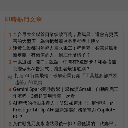
即時熱門文章
全台最大全聯首日業績破百萬，蔡篤昌：還會有更厲
1
害的大型店！為何把餐廳健身房都搬上樓？
連黃仁勳都叫年輕人當水電工！程世嘉：智慧通膨重
2
新定義「有價值的人」到底什麼樣子？
一張遺照「開口」說話，中間有8道關卡！翊嘉禮儀
3
怎麼做出AI告別式，讓逝者最後道別？
打造 AI 行銷飛輪！破解企業行銷「工具越多卻成效
PR
越差」的盲點
Gemini Spark完整教學｜幫你讀Gmail、自動跑完工
4
作流程，3個超實用情境一次看
AI 時代的行動生產力：MSI 如何用「理解情境」的
5
Prestige 14 Flip AI+ 重新定義商務筆電與 Copilot+
PC？
黃仁勳兆元宴永遠站最後一排！最低調的二代鄭平，
6