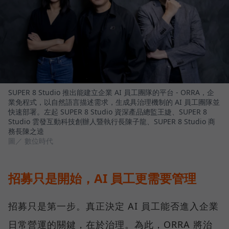
SUPER 8 Studio 推出能建立企業 AI 員工團隊的平台 - ORRA，企
業免程式，以自然語言描述需求，生成具治理機制的 AI 員工團隊並
快速部署。左起 SUPER 8 Studio 資深產品總監王婕、SUPER 8
Studio 雲發互動科技創辦人暨執行長陳子龍、SUPER 8 Studio 商
務長陳之逵
圖／ 數位時代
招募只是開始，AI 員工更需要管理
招募只是第一步。真正決定 AI 員工能否進入企業
日常營運的關鍵，在於治理。為此，ORRA 將治