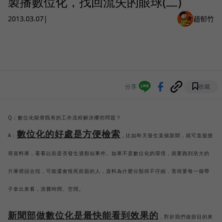
製播數位化，找回流失的眼球(二)
2013.03.07
|
趙郁竹
分享
收藏
Q：數位化能替既有的工作流程解決哪些問題？
數位化的好處是方便檢索
A：
，比如昨天發生某個新聞，就可直接搜
尋資料庫，看看以前是否發生過類似事件。如果不是數位化的環境，就要跑到浩大的
片庫裡頭去找，可能還會恨死前面的人，資料為什麼分類得不仔細，害得要每一個帶
子拿出來看，浪費時間、空間。
新聞部做數位化是最快能看到效果的
，對於我們做節目的來