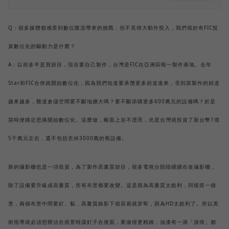
Q：很多媒體都感受到數位匯流帶來的挑戰，但不見得大動作投入，我們很好奇FIC投
資數位化的驅動力是什麼？
A：以前多半是買節目，現在要自己製作，台灣是FIC在亞洲區唯一製作基地。去年
Star和FIC合併就開始數位化，因為我們知道要承攬更多頻道進來，否則當製作的頻道
越來越多，難道倉儲空間要不斷地擴大嗎？要不斷添購更多600萬元的設備嗎？於是
當時便痛定思痛開始數位化。這麼做，帳面上並不漂亮，光是台灣就投資了新台幣1億
5千萬元左右，還不包括丟掉3000萬的舊設備。
新的攝影棚也是一項投資，為了製作高畫質節目，很多電視台陸陸續續在改攝影棚，
除了設備要升級成高畫質，所有布景都要改變。這是因為高畫質太銳利，同樣搭一個
景，兩個布景中間要釘、黏，高畫質錄影下很容易就穿幫，因為HD太銳利了。所以美
術指導就必須想辦法在搭景時讓釘子在後面，要做得更精緻，油漆有一滴「淚痕」都