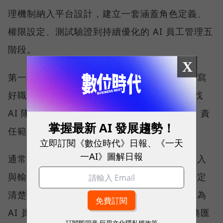
理機制納入平台設計，建立一套涵蓋角色定義、
權限設定、測試驗證到持續優化的 AI 員工管理五
階段。
X
第一階段是定義角色，如同招募人才前必須先寫
好職務說明（Job Description），企業在尋找
AI 隊友前，也必須先清楚界定它的工作內容、責
掌握最新 AI 發展趨勢！
任範圍與目標，再進入招募階段。
立即訂閱《數位時代》日報、《一天
一AI》圖解日報
通常具備「高頻率、重複性高」、「有明確輸入
與輸出」、「可用數據評估品質」及「可以設定
清楚權限與邊界」四項特性的工作，最適合作為
AI 員工的第一個應用場景。相反地，涉及財務匯
訂閱即同意
巨思文化隱私權政策