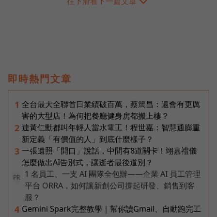
往下滑看下一篇文章
即時熱門文章
全台最大全聯首日業績破百萬，蔡篤昌：還會有更厲
1
害的大型店！為何把餐廳健身房都搬上樓？
連黃仁勳都叫年輕人當水電工！程世嘉：智慧通膨重
2
新定義「有價值的人」到底什麼樣子？
一張遺照「開口」說話，中間有8道關卡！翊嘉禮儀
3
怎麼做出AI告別式，讓逝者最後道別？
1 名員工、一支 AI 團隊全包辦——企業 AI 員工管理
PR
平台 ORRA，如何讓新創公司撐起研發、銷售到客
服？
Gemini Spark完整教學｜幫你讀Gmail、自動跑完工
4