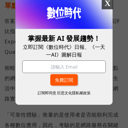
X
單點測速
答案，就藏在 Opensignal 最具代表性的兩項評
比指標──可靠性體驗（Reliability
掌握最新 AI 發展趨勢！
Experience）與品質一致性（Consistent
立即訂閱《數位時代》日報、《一天
Quality）。
一AI》圖解日報
相較於傳統下載速度只反映單一時間、單一地點
的網路表現，這兩項指標更重視使用者在真實生
活中的整體體驗，因此也是最能反映電信業者網
訂閱即同意
巨思文化隱私權政策
路實力、最難取得的獎項。
「可靠性體驗」衡量的是使用者是否能順利完成
各種數位應用，因此，考驗的是網路服務在關鍵