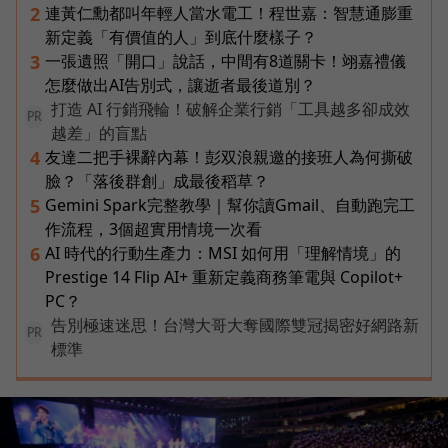
連黃仁勳都叫年輕人當水電工！程世嘉：智慧通膨重
2
新定義「有價值的人」到底什麼樣子？
一張遺照「開口」說話，中間有8道關卡！翊嘉禮儀
3
怎麼做出AI告別式，讓逝者最後道別？
打造 AI 行銷飛輪！破解企業行銷「工具越多卻成效
PR
越差」的盲點
友達二把手裸辭內幕！彭双浪親邀的接班人為何撕破
4
臉？「落後群創」成最後稻草？
Gemini Spark完整教學｜幫你讀Gmail、自動跑完工
5
作流程，3個超實用情境一次看
AI 時代的行動生產力：MSI 如何用「理解情境」的
6
Prestige 14 Flip AI+ 重新定義商務筆電與 Copilot+
PC？
告別極速迷思！台灣大哥大奪國際雙冠揭密好網路新
PR
標準