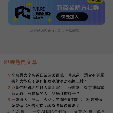
本網站內容未經允許，不得轉載。
即時熱門文章
全台最大全聯首日業績破百萬，蔡篤昌：還會有更厲
1
害的大型店！為何把餐廳健身房都搬上樓？
連黃仁勳都叫年輕人當水電工！程世嘉：智慧通膨重
2
新定義「有價值的人」到底什麼樣子？
一張遺照「開口」說話，中間有8道關卡！翊嘉禮儀
3
怎麼做出AI告別式，讓逝者最後道別？
1 名員工、一支 AI 團隊全包辦——企業 AI 員工管理