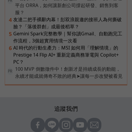
PR
平台 ORRA，如何讓新創公司撐起研發、銷售到客
服？
友達二把手裸辭內幕！彭双浪親邀的接班人為何撕破
4
臉？「落後群創」成最後稻草？
Gemini Spark完整教學｜幫你讀Gmail、自動跑完工
5
作流程，3個超實用情境一次看
AI 時代的行動生產力：MSI 如何用「理解情境」的
6
Prestige 14 Flip AI+ 重新定義商務筆電與 Copilot+
PC？
100 MVP 倒數徵件中！創新才是持續成長的動能，
PR
永續才能成就傳奇不敗的經典➤讓每一步改變被看見
追蹤我們