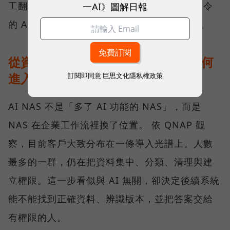
工翻找。此時，能理解內容、接受自然語言指令
一AI》圖解日報
的 AI 工具，會從加分功能逐漸變成必要條件。
從資料治理到地端推論：AI NAS 如何
進入企業工作流？
訂閱即同意
巨思文化隱私權政策
AI NAS 不是「多了 AI 功能的 NAS」，而是
NAS 在企業工作流裡換了位置。 依 QNAP 觀
察，目前客戶大致分布在一條導入光譜上。人數
最多的一群，仍在把資料集中、分類、清理與建
立權限。這一步看似與 AI 無關，卻決定後續系統
能不能找到正確資料、辨識版本，並把答案交給
有權限的人。