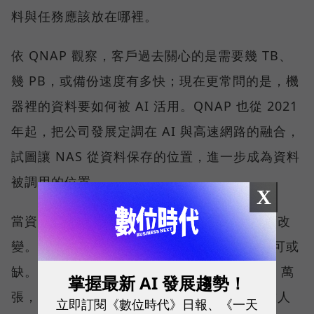
料與任務應該放在哪裡。
依 QNAP 觀察，客戶過去關心的是需要幾 TB、
幾 PB，或備份速度有多快；現在更常問的是，機
器裡的資料要如何被 AI 活用。QNAP 也從 2021
年起，把公司發展定調在 AI 與高速網路的融合，
試圖讓 NAS 從資料保存的位置，進一步成為資料
被調用的位置。
X
當資料量持續擴大，搜尋與管理方式也會跟著改
變。「在 NAS 裡放入 AI Agent 會越來越不可或
缺。」劉文義舉例，當照片累積到 10 萬、20 萬
掌握最新 AI 發展趨勢！
張，要找出其中幾張特定畫面，已不可能只靠人
立即訂閱《數位時代》日報、《一天