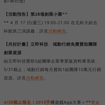
影/林衍億)
【活動預告】第
28
場創業小聚
**
** 4 月 17 日(週三) 19:00-21:00 在北科大綜合
科館第三演講廳，詳見
活動網頁
。
【共好計畫】立即科技
、
域動行銷免費贊助團隊
創業資源
由立即科技贊助5組團隊企業專業版資料庫系統，
5/31截止；域動行銷每月贊助1組團隊10萬元行銷
資源。詳見
活動網頁
。
4/30
截止報名！
2013
手
機遊戲
App
大賽＝**
獎金