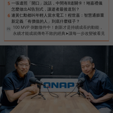
一張遺照「開口」說話，中間有8道關卡！翊嘉禮儀
5
怎麼做出AI告別式，讓逝者最後道別？
連黃仁勳都叫年輕人當水電工！程世嘉：智慧通膨重
6
新定義「有價值的人」到底什麼樣子？
100 MVP 倒數徵件中！創新才是持續成長的動能，
PR
永續才能成就傳奇不敗的經典➤讓每一步改變被看見