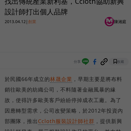
找出傳統產業新利基，Ccloth協助新興
設計師打出個人品牌
2013.04.12
|
創業
陳湘庭
分享
收藏
於民國66年成立的
林晟企業
，早期主要是將布料
銷往歐美的紡織公司，不料隨著金融風暴的緣
故，使得許多歐美客戶紛紛停掉成衣工廠。為了
因應轉型需求，公司改變策略，於2012年投資內
部團隊，推出
Ccloth服裝設計師社群
，提供新興