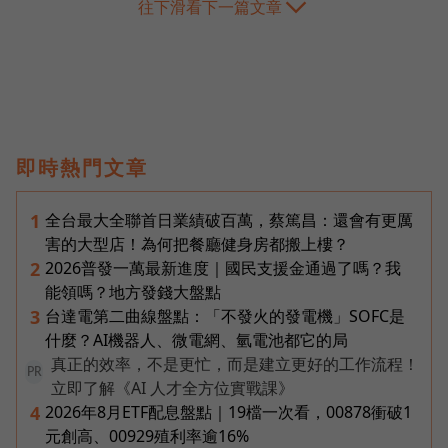
往下滑看下一篇文章
即時熱門文章
全台最大全聯首日業績破百萬，蔡篤昌：還會有更厲
1
害的大型店！為何把餐廳健身房都搬上樓？
2026普發一萬最新進度｜國民支援金通過了嗎？我
2
能領嗎？地方發錢大盤點
台達電第二曲線盤點：「不發火的發電機」SOFC是
3
什麼？AI機器人、微電網、氫電池都它的局
真正的效率，不是更忙，而是建立更好的工作流程！
PR
立即了解《AI 人才全方位實戰課》
2026年8月ETF配息盤點｜19檔一次看，00878衝破1
4
元創高、00929殖利率逾16%