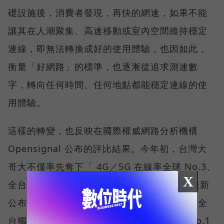
礎設施後，消費者發現，再快的網速，如果不能
讓其在人潮聚集、高速移動或室內空間維持穩定
連線，即無法轉換成好的使用體驗，也因如此，
衡量「好網路」的標準，也逐漸從追求測速數
字，轉向任何時間、任何地點都能穩定連線的使
用體驗。
這樣的轉變，也反映在國際權威網路分析機構
Opensignal 公布的評比結果。今年初，台灣大
哥大不僅率先奪下「 4G／5G 在線率全球 No.3、
X
全台 No.1 」國際級榮譽，在 Opensignal 最新
公布的台灣行動網路體驗報告中，更一舉斬獲全
台獨有的「可靠性體驗」與「品質一致性」No.1