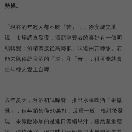
勢裡。
「現在的年輕人都不吃『苦』，」徐安旋笑著
說。市場調查發現，酒類消費者的喜好有一個明
顯轉變：酒精濃度從高轉低、味道由苦轉甜。若
能去除傳統啤酒的「濃」和「苦」，很可能就會
使年輕人愛上台啤。
去年夏天，台酒初試啼聲，推出水果啤酒「果微
醺」，但年銷售僅80萬打，反應一般。檢討後發
現，果微醺添加的是進口濃縮果汁，雖然產量穩
定、價格便宜，但口味和一般進口水果啤酒差異