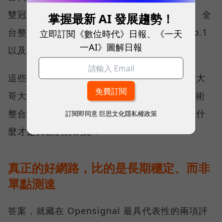
雙冠王，同時，包辦全台整體影音體驗 No.1、全
掌握最新 AI 發展趨勢！
台整體語音體驗 No.1、全台 5G 語音體驗 No.1
立即訂閱《數位時代》日報、《一天
一AI》圖解日報
以及全台網路在線率 No.1 多項榮譽。
這些獎項反映的不只是網路順暢，更代表台灣大
哥大長期投入頻譜布局、基地台建設與 5G 技術
整合所累積的成果，也讓外界重新思考：究竟什
訂閱即同意
巨思文化隱私權政策
麼才是真正的好網路？
真正的好網路，比的是長期穩定、而非
單點測速
答案，就藏在 Opensignal 最具代表性的兩項評