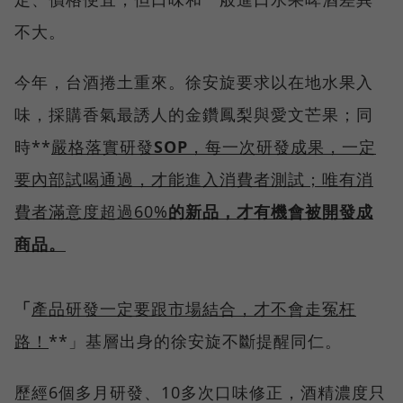
不大。
今年，台酒捲土重來。徐安旋要求以在地水果入
味，採購香氣最誘人的金鑽鳳梨與愛文芒果；同
時**
嚴格落實研發
SOP
，每一次研發成果，一定
要內部試喝通過，才能進入消費者測試；唯有消
費者滿意度超過60%
的新品，才有機會被開發成
商品。
「
產品研發一定要跟市場結合，才不會走冤枉
路！
**」基層出身的徐安旋不斷提醒同仁。
歷經6個多月研發、10多次口味修正，酒精濃度只