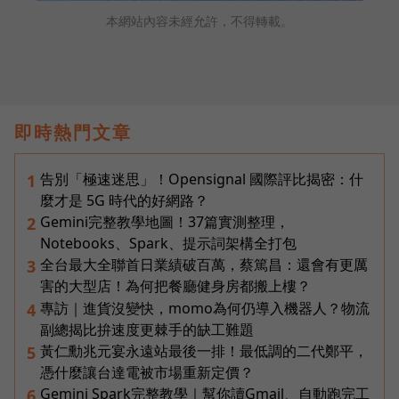
本網站內容未經允許，不得轉載。
即時熱門文章
告別「極速迷思」！Opensignal 國際評比揭密：什
1
麼才是 5G 時代的好網路？
Gemini完整教學地圖！37篇實測整理，
2
Notebooks、Spark、提示詞架構全打包
全台最大全聯首日業績破百萬，蔡篤昌：還會有更厲
3
害的大型店！為何把餐廳健身房都搬上樓？
專訪｜進貨沒變快，momo為何仍導入機器人？物流
4
副總揭比拚速度更棘手的缺工難題
黃仁勳兆元宴永遠站最後一排！最低調的二代鄭平，
5
憑什麼讓台達電被市場重新定價？
Gemini Spark完整教學｜幫你讀Gmail、自動跑完工
6