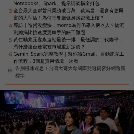
Notebooks、Spark、提示詞架構全打包
全台最大全聯首日業績破百萬，蔡篤昌：還會有更厲
3
害的大型店！為何把餐廳健身房都搬上樓？
專訪｜進貨沒變快，momo為何仍導入機器人？物流
4
副總揭比拚速度更棘手的缺工難題
黃仁勳兆元宴永遠站最後一排！最低調的二代鄭平，
5
憑什麼讓台達電被市場重新定價？
Gemini Spark完整教學｜幫你讀Gmail、自動跑完工
6
作流程，3個超實用情境一次看
告別極速迷思！台灣大哥大奪國際雙冠揭密好網路新
PR
標準