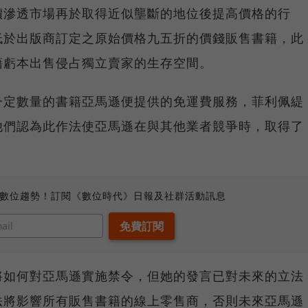
價滲透市場再於取得近似壟斷的地位後提高價格的行
低於出版商訂定之原始價格九五折的價錢販售書籍，此
藉虧本出售侵占獨立賣家的生存空間。
一定數量的書籍亞馬遜便提供的免運費服務，菲利佩緹
他們認為此作法使亞馬遜在與其他業者競爭時，取得了
、數位趨勢！訂閱《數位時代》日報及社群活動訊息
將如何對亞馬遜實施禁令，但她的發言已對未來的立法
法將影響所有販售書籍的線上零售商，否則未來亞馬遜