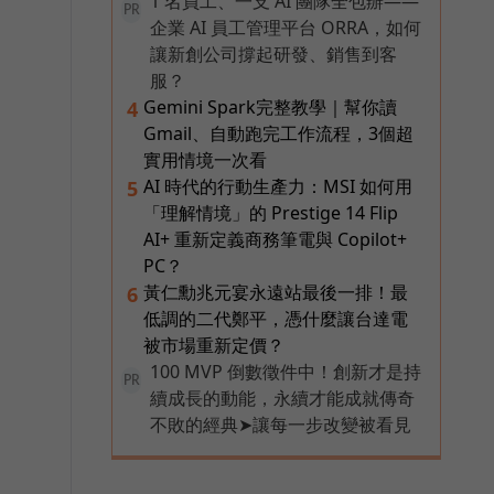
1 名員工、一支 AI 團隊全包辦——
PR
企業 AI 員工管理平台 ORRA，如何
讓新創公司撐起研發、銷售到客
服？
Gemini Spark完整教學｜幫你讀
4
Gmail、自動跑完工作流程，3個超
實用情境一次看
AI 時代的行動生產力：MSI 如何用
5
「理解情境」的 Prestige 14 Flip
AI+ 重新定義商務筆電與 Copilot+
PC？
黃仁勳兆元宴永遠站最後一排！最
6
低調的二代鄭平，憑什麼讓台達電
被市場重新定價？
100 MVP 倒數徵件中！創新才是持
PR
續成長的動能，永續才能成就傳奇
不敗的經典➤讓每一步改變被看見