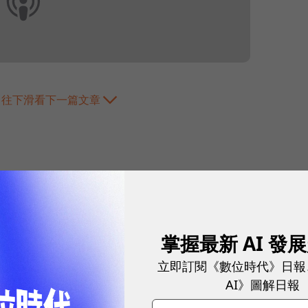
往下滑看下一篇文章
掌握最新 AI 發
2026.07.31
|
3C生活
立即訂閱《數位時代》日報
AI 時代的行動
AI》圖解日報
境」的 Prestige