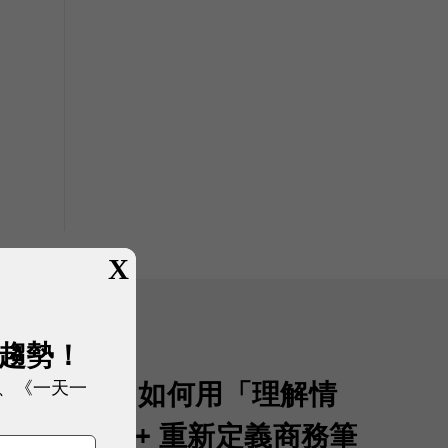
X
展趨勢！
、《一天一
生產力：MSI 如何用「理解情
 14 Flip AI+ 重新定義商務筆