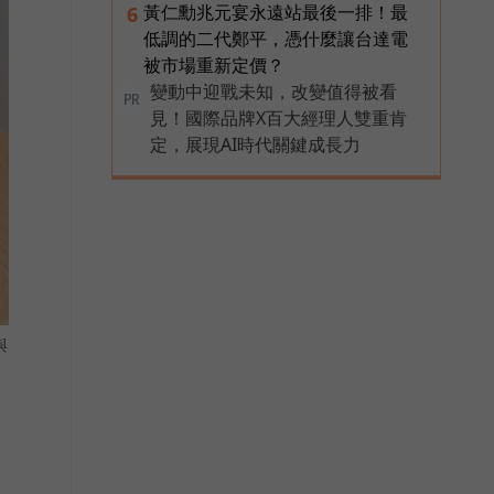
黃仁勳兆元宴永遠站最後一排！最
6
低調的二代鄭平，憑什麼讓台達電
被市場重新定價？
變動中迎戰未知，改變值得被看
PR
見！國際品牌X百大經理人雙重肯
定，展現AI時代關鍵成長力
與