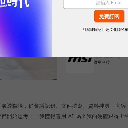
電與 Copilot+ 
當 AI 成為貼身助理，筆電從效能競賽
AI+商務筆電亦重新定義現代工作
訂閱即同意
巨思文化隱私
sponsored by
微星科技
度滲透職場，從會議記錄、文件撰寫、資料搜尋、內容
都開始思考：「我懂得善用 AI 嗎？我的硬體跟得上