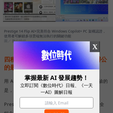
Prestige 14 Flip AI+完美符合 Windows Copilot+ PC 架構認證，
使用者可解鎖多項雲端無法執行的關鍵功能
圖／ 數位時代
X
四種模式自由切換，完美補足行動辦公
的最後一哩路
掌握最新 AI 發展趨勢！
用 AI 提升效率只是第一步，真正影響使用體驗的
立即訂閱《數位時代》日報、《一天
是，筆電與人互動的每一個細節。
一AI》圖解日報
Prestige 14 Flip AI+ 採用全新的精工設計，全