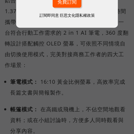
鋁合金打造的纖薄機身搭配弧形圓角，重量僅
1.37 公斤，不僅兼具質感與耐用性，更讓長時間
訂閱即同意
巨思文化隱私權政策
攜帶變得更加舒適。值得特別一提的是，它是一
台符合行動工作需求的 2 in 1 AI 筆電，360 度翻
轉設計搭配觸控 OLED 螢幕，可依照不同情境自
由切換使用模式，完美對接商務工作者的四大工
作場景：
筆電模式：
16:10 黃金比例螢幕，高效率完成
長篇文書與簡報製作。
帳篷模式：
在高鐵或飛機上，不佔空間地觀看
資料；或在小組討論時，方便多人同時觀看與
分享內容。