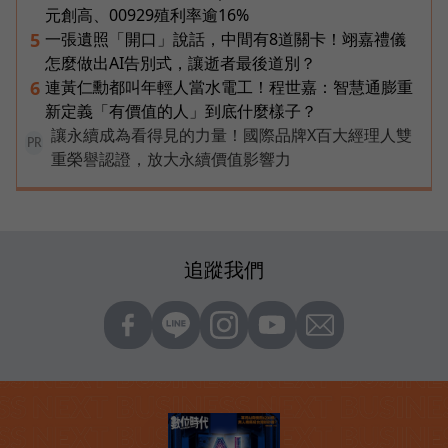
元創高、00929殖利率逾16%
一張遺照「開口」說話，中間有8道關卡！翊嘉禮儀
5
怎麼做出AI告別式，讓逝者最後道別？
連黃仁勳都叫年輕人當水電工！程世嘉：智慧通膨重
6
新定義「有價值的人」到底什麼樣子？
讓永續成為看得見的力量！國際品牌X百大經理人雙
PR
重榮譽認證，放大永續價值影響力
追蹤我們