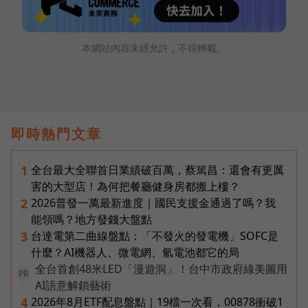
本網站內容未經允許，不得轉載。
即時熱門文章
全台最大全聯首日業績破百萬，蔡篤昌：還會有更厲
1
害的大型店！為何把餐廳健身房都搬上樓？
2026普發一萬最新進度｜國民支援金通過了嗎？我
2
能領嗎？地方發錢大盤點
台達電第二曲線盤點：「不發火的發電機」SOFC是
3
什麼？AI機器人、微電網、氫電池都它的局
全台首創48米LED「漫遊洞」！台中市政府綠美圖用
PR
AI語意解鎖藝術
2026年8月ETF配息盤點｜19檔一次看，00878衝破1
4