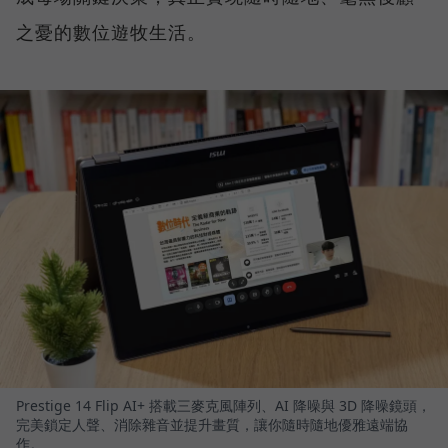
之憂的數位遊牧生活。
Prestige 14 Flip AI+ 搭載三麥克風陣列、AI 降噪與 3D 降噪鏡頭，
完美鎖定人聲、消除雜音並提升畫質，讓你隨時隨地優雅遠端協
作。