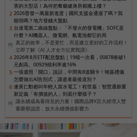
害的大型店！為何把餐廳健身房都搬上樓？
2026普發一萬最新進度｜國民支援金通過了嗎？我
2
能領嗎？地方發錢大盤點
台達電第二曲線盤點：「不發火的發電機」SOFC是
3
什麼？AI機器人、微電網、氫電池都它的局
真正的效率，不是更忙，而是建立更好的工作流程！
PR
立即了解《AI 人才全方位實戰課》
2026年8月ETF配息盤點｜19檔一次看，00878衝破1
4
元創高、00929殖利率逾16%
一張遺照「開口」說話，中間有8道關卡！翊嘉禮儀
5
怎麼做出AI告別式，讓逝者最後道別？
連黃仁勳都叫年輕人當水電工！程世嘉：智慧通膨重
6
新定義「有價值的人」到底什麼樣子？
讓永續成為看得見的力量！國際品牌X百大經理人雙
PR
重榮譽認證，放大永續價值影響力