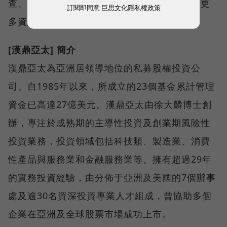
查、焦點群體等方法，更具即時性及準確性。更
訂閱即同意
巨思文化隱私權政策
多資訊請見
http://www.opview.com.tw
[漢鼎亞太] 簡介
漢鼎亞太為亞洲居領導地位的私募股權投資公
司。自1985年以來，所成立的23個基金累計管理
資金已高達27億美元。漢鼎亞太由徐大麟博士創
辦，專注於成熟期的主導性投資及創業期風險性
投資業務，投資領域包括科技類、製造業、消費
性產品與服務業和金融服務業等。擁有超過29年
的實務投資經驗，由分佈于亞洲及美國的7個辦事
處及逾30名資深投資專業人才組成，曾協助多個
企業在亞洲及全球股票市場成功上市。