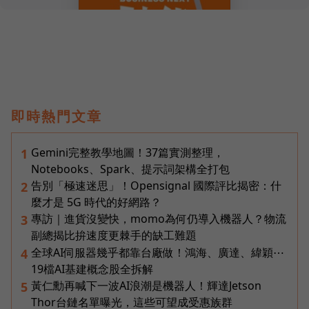
即時熱門文章
Gemini完整教學地圖！37篇實測整理，
1
Notebooks、Spark、提示詞架構全打包
告別「極速迷思」！Opensignal 國際評比揭密：什
2
麼才是 5G 時代的好網路？
專訪｜進貨沒變快，momo為何仍導入機器人？物流
3
副總揭比拚速度更棘手的缺工難題
全球AI伺服器幾乎都靠台廠做！鴻海、廣達、緯穎⋯
4
19檔AI基建概念股全拆解
黃仁勳再喊下一波AI浪潮是機器人！輝達Jetson
5
Thor台鏈名單曝光，這些可望成受惠族群