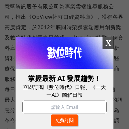
意藍資訊股份有限公司為專業雲端搜尋服務公
司，推出《OpView社群口碑資料庫》，獲得各界
高度肯定，於2012年底同時榮獲雲端應用創新獎
及數位時代創業之星首獎。《OpView社群口碑資
X
料庫》擁有全台灣最完整的網路口碑監測與分析
資料，涵蓋消費電子、食品餐飲、旅遊娛樂、醫
療保健、電信金融、影視文化、通路零售、工商
掌握最新 AI 發展趨勢！
服務等多項產業。
立即訂閱《數位時代》日報、《一天
每日即時搜尋超過5000個網站頻道，以最快速、
一AI》圖解日報
最大量的搜尋技術蒐集網路資訊; 並採用先進的語
意分析技術，匯集眾多的社群口碑予以分析，為
革命性的進步。較傳統市場分析方法，如問卷調