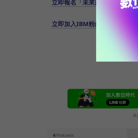
立即報名「未來商務3.0 -IB
立即加入IBM粉絲團，和IBM一
本