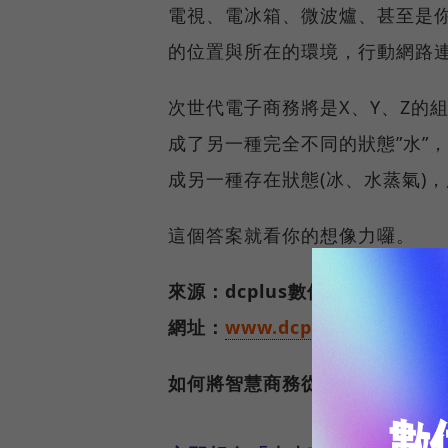
電視、電冰箱、微波爐、甚至是
的位置與所在的環境，行動網路
次世代電子商務將是X、Y、Z的
成了另一種完全不同的狀態”水”
成另一種存在狀態(冰、水蒸氣)，所
這個答案就看你的想像力囉。
來源：dcplus數位行銷實戰家
網址：
www.dcplus.com.tw
如何將智慧商務從名詞落實為動詞