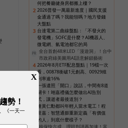
何把餐廳健身房都搬上樓？
2026普發一萬最新進度｜國民支援
2
金通過了嗎？我能領嗎？地方發錢
大盤點
台達電第二曲線盤點：「不發火的
3
發電機」SOFC是什麼？AI機器人、
變
微電網、氫電池都它的局
全台首創48米LED「漫遊洞」！台中
PR
市政府綠美圖用AI語意解鎖藝術
2026年8月ETF配息盤點｜19檔一次
4
看，00878衝破1元創高、00929殖
X
利率逾16%
一張遺照「開口」說話，中間有8道
5
關卡！翊嘉禮儀怎麼做出AI告別
展趨勢！
式，讓逝者最後道別？
連黃仁勳都叫年輕人當水電工！程
6
、《一天一
世嘉：智慧通膨重新定義「有價值
的人」到底什麼樣子？
核保快六成、理賠判讀再加速！富