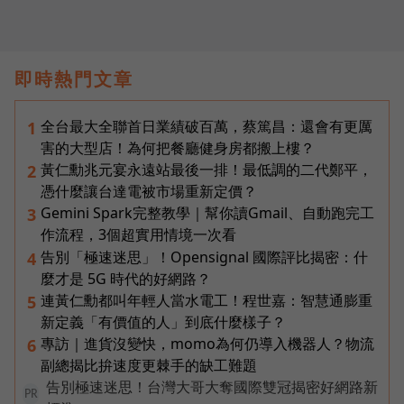
即時熱門文章
全台最大全聯首日業績破百萬，蔡篤昌：還會有更厲
1
害的大型店！為何把餐廳健身房都搬上樓？
黃仁勳兆元宴永遠站最後一排！最低調的二代鄭平，
2
憑什麼讓台達電被市場重新定價？
Gemini Spark完整教學｜幫你讀Gmail、自動跑完工
3
作流程，3個超實用情境一次看
告別「極速迷思」！Opensignal 國際評比揭密：什
4
麼才是 5G 時代的好網路？
連黃仁勳都叫年輕人當水電工！程世嘉：智慧通膨重
5
新定義「有價值的人」到底什麼樣子？
專訪｜進貨沒變快，momo為何仍導入機器人？物流
6
副總揭比拚速度更棘手的缺工難題
告別極速迷思！台灣大哥大奪國際雙冠揭密好網路新
PR