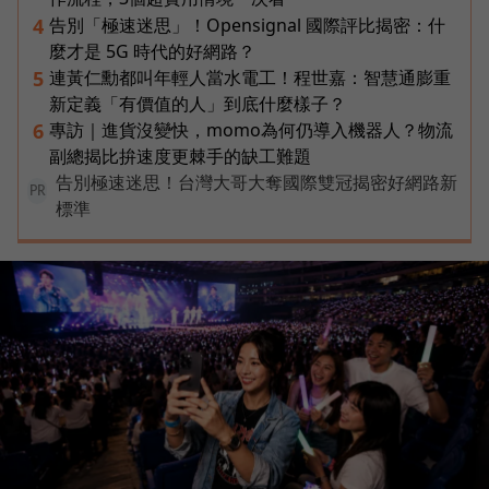
告別「極速迷思」！Opensignal 國際評比揭密：什
4
麼才是 5G 時代的好網路？
連黃仁勳都叫年輕人當水電工！程世嘉：智慧通膨重
5
新定義「有價值的人」到底什麼樣子？
專訪｜進貨沒變快，momo為何仍導入機器人？物流
6
副總揭比拚速度更棘手的缺工難題
告別極速迷思！台灣大哥大奪國際雙冠揭密好網路新
PR
標準