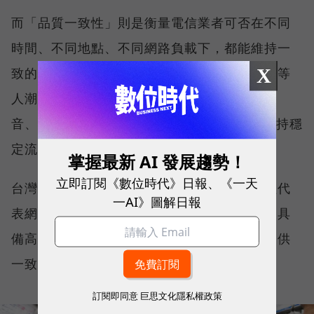
而「品質一致性」則是衡量電信業者可否在不同
時間、不同地點、不同網路負載下，都能維持一
X
致的網路服務品質。無論是在跨年晚會、球賽等
人潮密集場域，或是在高速移動時觀看串流影
音、傳送 LINE 訊息、分享社群動態，確保維持穩
定流暢，不因環境改變而明顯降速。
掌握最新 AI 發展趨勢！
立即訂閱《數位時代》日報、《一天
台灣大哥大能同時拿下這兩項全台第一，不僅代
一AI》圖解日報
表網路速度表現優異，更證明其網路基礎建設具
備高度穩定性與韌性，能在各種使用情境下提供
一致且可靠的連線品質。
訂閱即同意
巨思文化隱私權政策