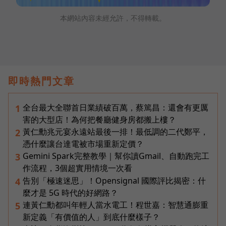
本網站內容未經允許，不得轉載。
即時熱門文章
全台最大全聯首日業績破百萬，蔡篤昌：還會有更厲
1
害的大型店！為何把餐廳健身房都搬上樓？
黃仁勳兆元宴永遠站最後一排！最低調的二代鄭平，
2
憑什麼讓台達電被市場重新定價？
Gemini Spark完整教學｜幫你讀Gmail、自動跑完工
3
作流程，3個超實用情境一次看
告別「極速迷思」！Opensignal 國際評比揭密：什
4
麼才是 5G 時代的好網路？
連黃仁勳都叫年輕人當水電工！程世嘉：智慧通膨重
5
新定義「有價值的人」到底什麼樣子？