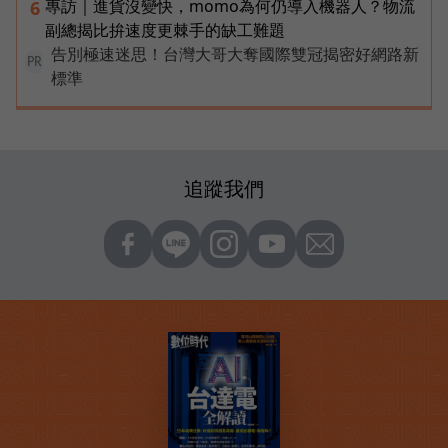
專訪｜進貨沒變快，momo為何仍導入機器人？物流
6
副總揭比拚速度更棘手的缺工難題
告別極速迷思！台灣大哥大奪國際雙冠揭密好網路新
PR
標準
追蹤我們