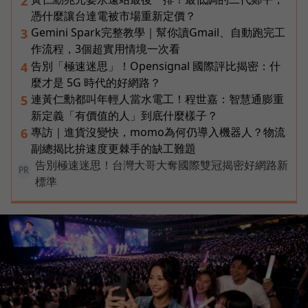
2
憑什麼讓台達電被市場重新定價？
Gemini Spark完整教學｜幫你讀Gmail、自動跑完工
3
作流程，3個超實用情境一次看
告別「極速迷思」！Opensignal 國際評比揭密：什
4
麼才是 5G 時代的好網路？
連黃仁勳都叫年輕人當水電工！程世嘉：智慧通膨重
5
新定義「有價值的人」到底什麼樣子？
專訪｜進貨沒變快，momo為何仍導入機器人？物流
6
副總揭比拚速度更棘手的缺工難題
告別極速迷思！台灣大哥大奪國際雙冠揭密好網路新
PR
標準