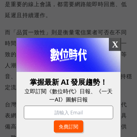
是重要的線上會議，都需要網路能即時回應、低
延遲且持續運作。
而「品質一致性」則是衡量電信業者可否在不同
X
時間、不同地點、不同網路負載下，都能維持一
致的網路服務品質。無論是在跨年晚會、球賽等
人潮密集場域，或是在高速移動時觀看串流影
音、傳送 LINE 訊息、分享社群動態，確保維持穩
掌握最新 AI 發展趨勢！
定流暢，不因環境改變而明顯降速。
立即訂閱《數位時代》日報、《一天
一AI》圖解日報
台灣大哥大能同時拿下這兩項全台第一，不僅代
表網路速度表現優異，更證明其網路基礎建設具
備高度穩定性與韌性，能在各種使用情境下提供