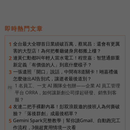
即時熱門文章
全台最大全聯首日業績破百萬，蔡篤昌：還會有更厲
1
害的大型店！為何把餐廳健身房都搬上樓？
連黃仁勳都叫年輕人當水電工！程世嘉：智慧通膨重
2
新定義「有價值的人」到底什麼樣子？
一張遺照「開口」說話，中間有8道關卡！翊嘉禮儀
3
怎麼做出AI告別式，讓逝者最後道別？
1 名員工、一支 AI 團隊全包辦——企業 AI 員工管理
PR
平台 ORRA，如何讓新創公司撐起研發、銷售到客
服？
友達二把手裸辭內幕！彭双浪親邀的接班人為何撕破
4
臉？「落後群創」成最後稻草？
Gemini Spark完整教學｜幫你讀Gmail、自動跑完工
5
作流程，3個超實用情境一次看