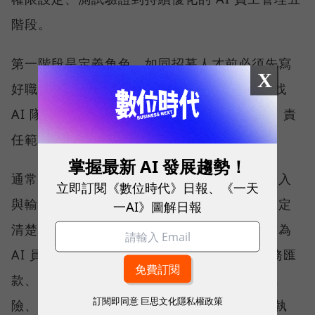
階段。
第一階段是定義角色，如同招募人才前必須先寫
X
好職務說明（Job Description），企業在尋找
AI 隊友前，也必須先清楚界定它的工作內容、責
任範圍與目標，再進入招募階段。
掌握最新 AI 發展趨勢！
通常具備「高頻率、重複性高」、「有明確輸入
立即訂閱《數位時代》日報、《一天
與輸出」、「可用數據評估品質」及「可以設定
一AI》圖解日報
清楚權限與邊界」四項特性的工作，最適合作為
AI 員工的第一個應用場景。相反地，涉及財務匯
款、人際互動、情感信任，或美感判斷等高風
訂閱即同意
巨思文化隱私權政策
險、難以標準化的工作，則不應完全交由 AI 執