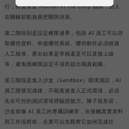
行，而應保留 Human in the Loop 機制，由人
在關鍵節點負責把關與決策。
第二階段則是設定權限邊界，包括 AI 員工可以存
取哪些資料、串接哪些系統、哪些動作必須經過
人工核准、產出結果是草稿還是可以直接上線
等，避免因權限設定不清而超出職責範圍。
第三階段是進入沙盒（Sandbox）環境測試，AI
員工開發完成後，不能直接進入正式環境，必須
先在可控的測試環境裡驗證能力。陳子龍形容，
沙盒就像 AI 員工的專屬訓練室，在接觸真實資料
與工作流程前，企業可以先觀察它如何完成任