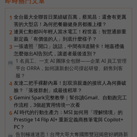
即時熱門文章
全台最大全聯首日業績破百萬，蔡篤昌：還會有更厲
1
害的大型店！為何把餐廳健身房都搬上樓？
連黃仁勳都叫年輕人當水電工！程世嘉：智慧通膨重
2
新定義「有價值的人」到底什麼樣子？
一張遺照「開口」說話，中間有8道關卡！翊嘉禮儀
3
怎麼做出AI告別式，讓逝者最後道別？
1 名員工、一支 AI 團隊全包辦——企業 AI 員工管理
PR
平台 ORRA，如何讓新創公司撐起研發、銷售到客
服？
友達二把手裸辭內幕！彭双浪親邀的接班人為何撕破
4
臉？「落後群創」成最後稻草？
Gemini Spark完整教學｜幫你讀Gmail、自動跑完工
5
作流程，3個超實用情境一次看
AI 時代的行動生產力：MSI 如何用「理解情境」的
6
Prestige 14 Flip AI+ 重新定義商務筆電與 Copilot+
PC？
告別極速迷思！台灣大哥大奪國際雙冠揭密好網路新
PR