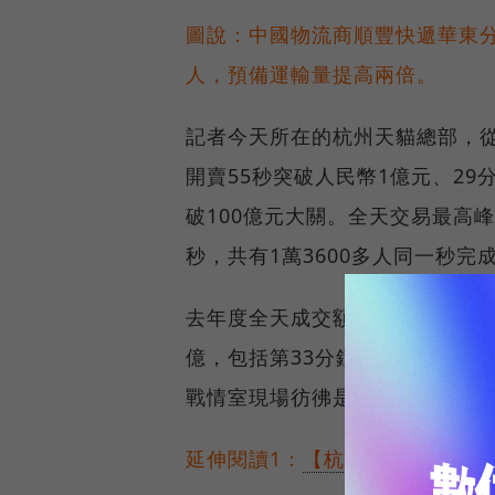
圖說：中國物流商順豐快遞華東分撥
人，預備運輸量提高兩倍。
記者今天所在的杭州天貓總部，
開賣55秒突破人民幣1億元、29分
破100億元大關。全天交易最高
秒，共有1萬3600多人同一秒完
去年度全天成交額破1億元的商
億，包括第33分鐘的小米手機，
戰情室現場彷彿是總統大選開票
延伸閱讀1：
【杭州直擊1】淘寶