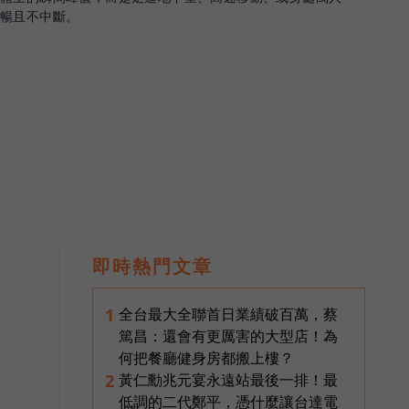
順暢且不中斷。
即時熱門文章
全台最大全聯首日業績破百萬，蔡
1
篤昌：還會有更厲害的大型店！為
何把餐廳健身房都搬上樓？
黃仁勳兆元宴永遠站最後一排！最
2
低調的二代鄭平，憑什麼讓台達電