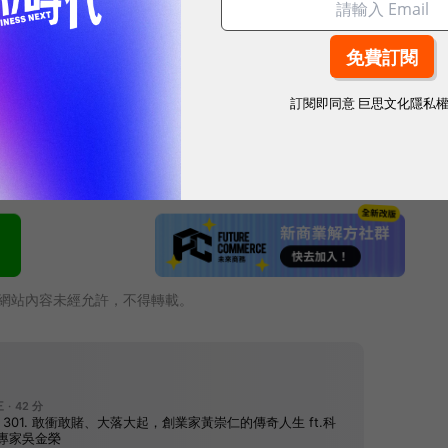
0億驚人佳績，背後的創新思維是關鍵！
12/12創業之星
的創新創業力量(11/20前有早鳥票)
訂閱即同意
巨思文化隱私
科技
＃雙11
網站內容未經允許，不得轉載。