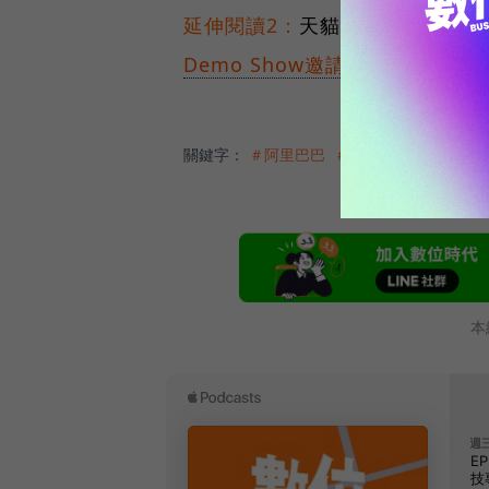
延伸閱讀2：
天貓和馬雲創造35
Demo Show邀請你一起看見台灣
關鍵字：
＃阿里巴巴
＃天貓
＃淘寶
＃支付
本