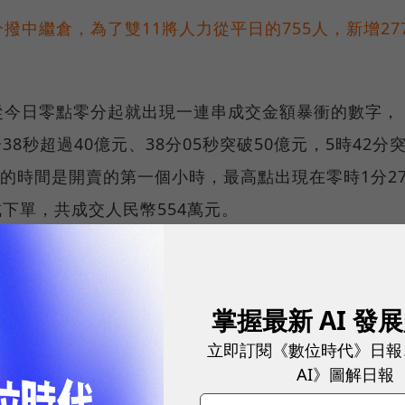
中繼倉，為了雙11將人力從平日的755人，新增27
從今日零點零分起就出現一連串成交金額暴衝的數字，
38秒超過40億元、38分05秒突破50億元，5時42分
峰的時間是開賣的第一個小時，最高點出現在零時1分2
成下單，共成交人民幣554萬元。
家共有三家，但今年度在第一小時之內就有兩個商家破
約若在凌晨一點左右，服裝類別率先超過1億元成交額
掌握最新 AI 發
之夜。
立即訂閱《數位時代》日報
AI》圖解日報
天貓雙11開賣，第1分鐘交易額突破1億元人民幣！