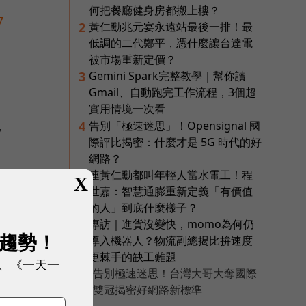
何把餐廳健身房都搬上樓？
7
黃仁勳兆元宴永遠站最後一排！最
2
低調的二代鄭平，憑什麼讓台達電
被市場重新定價？
Gemini Spark完整教學｜幫你讀
3
Gmail、自動跑完工作流程，3個超
突
實用情境一次看
告別「極速迷思」！Opensignal 國
4
7
際評比揭密：什麼才是 5G 時代的好
網路？
連黃仁勳都叫年輕人當水電工！程
5
X
世嘉：智慧通膨重新定義「有價值
的人」到底什麼樣子？
，
專訪｜進貨沒變快，momo為何仍
6
展趨勢！
導入機器人？物流副總揭比拚速度
更棘手的缺工難題
、《一天一
告別極速迷思！台灣大哥大奪國際
PR
雙冠揭密好網路新標準