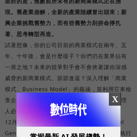
面對的是，無數前所未有的新商業模式正在湧
現。舊產業崩解，全新的產業陸續冒出頭來；新
興企業挑戰舊勢力，而有些舊勢力則拼命掙扎
著、思考轉型再造。
試著想像，你的公司目前的商業模式在兩年、五
年、十年後，會是什麼樣子？你們仍在業界佔有
一席之地？未來的競爭對手會不會挾著讓你深感
威脅的新商業模式、節節進逼？深入理解「商業
模式、Business Model」的義涵，並利用它來檢
X
查企業的發展前景，將是經營者、創業者、經理
人必修的課題。
12月11日下午，《獲利世代/Business Model
Generation》監製、Business Model Inc. 執行
掌握最新 AI 發展趨勢！