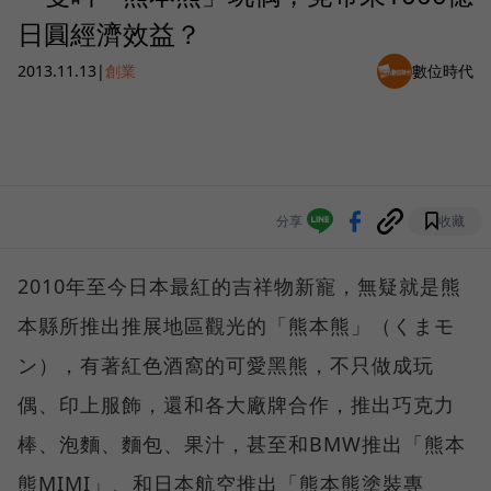
日圓經濟效益？
2013.11.13
|
創業
數位時代
分享
收藏
2010年至今日本最紅的吉祥物新寵，無疑就是熊
本縣所推出推展地區觀光的「熊本熊」（くまモ
ン），有著紅色酒窩的可愛黑熊，不只做成玩
偶、印上服飾，還和各大廠牌合作，推出巧克力
棒、泡麵、麵包、果汁，甚至和BMW推出「熊本
熊MIMI」、和日本航空推出「熊本熊塗裝專