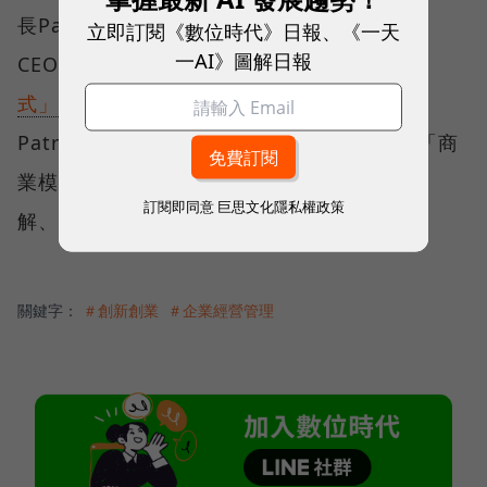
長Patrick van der Pijl首度來台，針對企業
立即訂閱《數位時代》日報、《一天
一AI》圖解日報
CEO，
專題演講「成長與轉型－創新商業模
式」
。
12月12日創業之星Demo Show活動
，
Patrick van der Pijl則是針對創業者，分享「商
業模式與創新創業」議題。趁此機會，徹底了
訂閱即同意
巨思文化隱私權政策
解、設計、檢查、實行種種可能的獲利模式。
關鍵字：
＃創新創業
＃企業經營管理