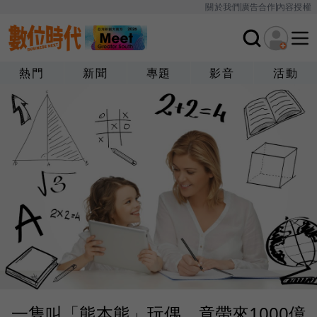
關於我們
廣告合作
內容授權
熱門
新聞
專題
影音
活動
一隻叫「熊本熊」玩偶，竟帶來1000億