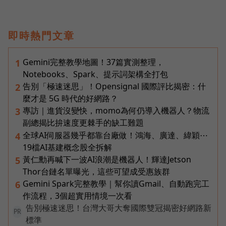
即時熱門文章
Gemini完整教學地圖！37篇實測整理，
1
Notebooks、Spark、提示詞架構全打包
告別「極速迷思」！Opensignal 國際評比揭密：什
2
麼才是 5G 時代的好網路？
專訪｜進貨沒變快，momo為何仍導入機器人？物流
3
副總揭比拚速度更棘手的缺工難題
全球AI伺服器幾乎都靠台廠做！鴻海、廣達、緯穎⋯
4
19檔AI基建概念股全拆解
黃仁勳再喊下一波AI浪潮是機器人！輝達Jetson
5
Thor台鏈名單曝光，這些可望成受惠族群
Gemini Spark完整教學｜幫你讀Gmail、自動跑完工
6
作流程，3個超實用情境一次看
告別極速迷思！台灣大哥大奪國際雙冠揭密好網路新
PR
標準