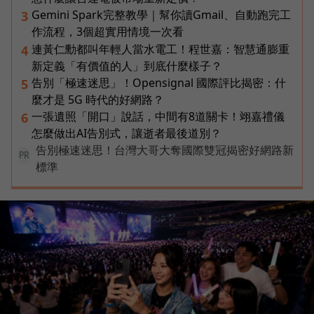
Gemini Spark完整教學｜幫你讀Gmail、自動跑完工
3
作流程，3個超實用情境一次看
連黃仁勳都叫年輕人當水電工！程世嘉：智慧通膨重
4
新定義「有價值的人」到底什麼樣子？
告別「極速迷思」！Opensignal 國際評比揭密：什
5
麼才是 5G 時代的好網路？
一張遺照「開口」說話，中間有8道關卡！翊嘉禮儀
6
怎麼做出AI告別式，讓逝者最後道別？
告別極速迷思！台灣大哥大奪國際雙冠揭密好網路新
PR
標準