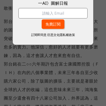
一AI》圖解日報
敢衝——突破難關就能獲得大報酬
郭台銘在打造鴻海帝國的過程中，遭遇許多巨大
的困難，但他認為在應付這些難關時，若能有所
訂閱即同意
巨思文化隱私權政策
突破，就能讓自己得到了最大的報酬、擁有愈來
愈多的實力。他深信，愈好的人才就要有更多磨
鍊，因為，這才會讓人才愈來愈有自信。
郭台銘在二○○六年期許包含富士康國際控股（Ｆ
ＩＨ）在內的八個事業體，未來三年各自至少收
購六家公司，除了版圖的擴張，主要就是著眼於
全球的人才的收編，這也意味未來三年，鴻海集
團至少還會有四十八家公司加入，外界認為，這