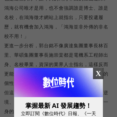
鴻海公司唯才是用，也不會強調誰是博士、誰是
名校，在鴻海徵才網站上就指出，只要投遞履
歷，就有機會加入鴻海，「鴻海並非外傳的非名
校不用！」
更進一步分析，郭台銘不像廣達集團董事長林百
里、華碩集團董事長施崇棠都是電機系工程師出
身、名校畢業，資深的業界人士指出，這樣反而
X
更能吸納各方人才，不會因為工程師過於自信的
個性而有所侷限。
但這並不是說郭台銘沒有自信，反而是麼面對逆
境、困難，練就了郭台銘非達目標絕不放棄的一
掌握最新 AI 發展趨勢！
身的霸氣。
立即訂閱《數位時代》日報、《一天