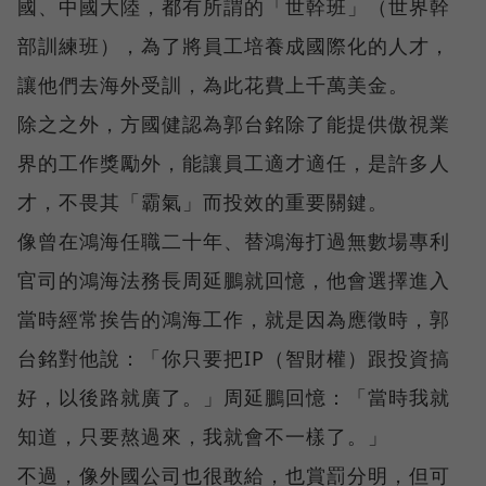
國、中國大陸，都有所謂的「世幹班」（世界幹
部訓練班），為了將員工培養成國際化的人才，
讓他們去海外受訓，為此花費上千萬美金。
除之之外，方國健認為郭台銘除了能提供傲視業
界的工作獎勵外，能讓員工適才適任，是許多人
才，不畏其「霸氣」而投效的重要關鍵。
像曾在鴻海任職二十年、替鴻海打過無數場專利
官司的鴻海法務長周延鵬就回憶，他會選擇進入
當時經常挨告的鴻海工作，就是因為應徵時，郭
台銘對他說：「你只要把IP（智財權）跟投資搞
好，以後路就廣了。」周延鵬回憶：「當時我就
知道，只要熬過來，我就會不一樣了。」
不過，像外國公司也很敢給，也賞罰分明，但可