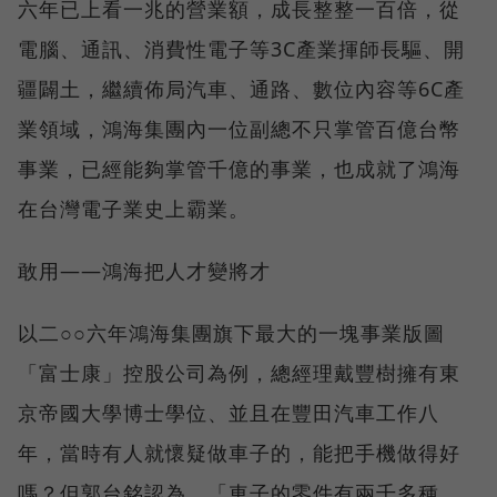
六年已上看一兆的營業額，成長整整一百倍，從
電腦、通訊、消費性電子等3C產業揮師長驅、開
疆闢土，繼續佈局汽車、通路、數位內容等6C產
業領域，鴻海集團內一位副總不只掌管百億台幣
事業，已經能夠掌管千億的事業，也成就了鴻海
在台灣電子業史上霸業。
敢用——鴻海把人才變將才
以二○○六年鴻海集團旗下最大的一塊事業版圖
「富士康」控股公司為例，總經理戴豐樹擁有東
京帝國大學博士學位、並且在豐田汽車工作八
年，當時有人就懷疑做車子的，能把手機做得好
嗎？但郭台銘認為，「車子的零件有兩千多種，