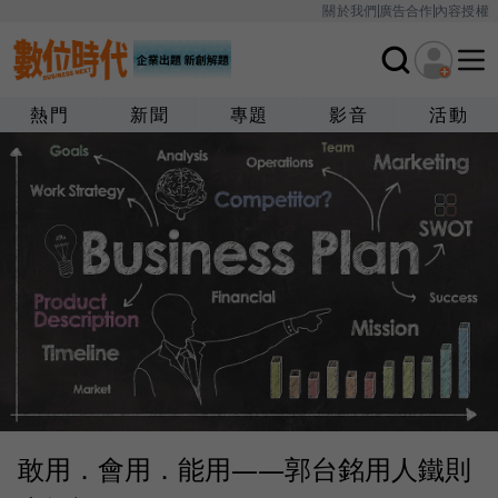
關於我們
廣告合作
內容授權
熱門
新聞
專題
影音
活動
敢用．會用．能用——郭台銘用人鐵則