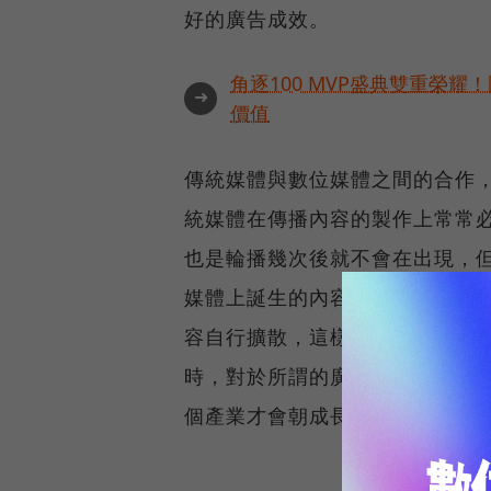
好的廣告成效。
角逐100 MVP盛典雙重榮
➜
價值
傳統媒體與數位媒體之間的合作
統媒體在傳播內容的製作上常常
也是輪播幾次後就不會在出現，
媒體上誕生的內容，都會透過數
容自行擴散，這樣連枝帶葉的不
時，對於所謂的廣告行銷產業來
個產業才會朝成長的方向前進。