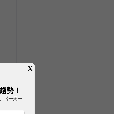
X
展趨勢！
、《一天一