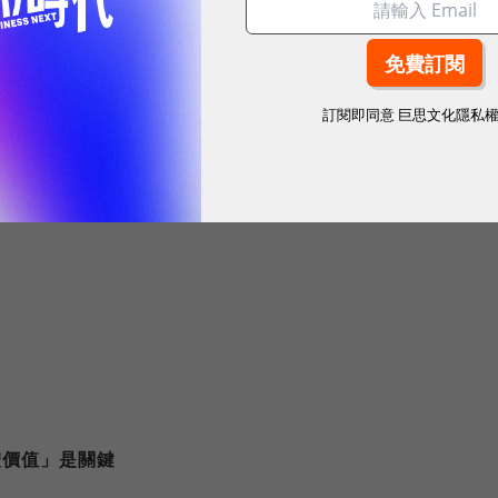
訂閱即同意
巨思文化隱私
體價值」是關鍵