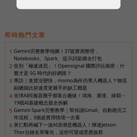
即時熱門文章
Gemini完整教學地圖！37篇實測整理，
1
Notebooks、Spark、提示詞架構全打包
告別「極速迷思」！Opensignal 國際評比揭密：什
2
麼才是 5G 時代的好網路？
專訪｜進貨沒變快，momo為何仍導入機器人？物流
3
副總揭比拚速度更棘手的缺工難題
全球AI伺服器幾乎都靠台廠做！鴻海、廣達、緯穎⋯
4
19檔AI基建概念股全拆解
Gemini Spark完整教學｜幫你讀Gmail、自動跑完工
5
作流程，3個超實用情境一次看
黃仁勳再喊下一波AI浪潮是機器人！輝達Jetson
6
Thor台鏈名單曝光，這些可望成受惠族群