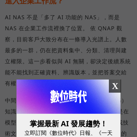
進入企業工作流？
AI NAS 不是「多了 AI 功能的 NAS」，而是
NAS 在企業工作流裡換了位置。 依 QNAP 觀
察，目前客戶大致分布在一條導入光譜上。人數
最多的一群，仍在把資料集中、分類、清理與建
立權限。這一步看似與 AI 無關，卻決定後續系統
能不能找到正確資料、辨識版本，並把答案交給
有權限的人。
X
中間一群開始建置私有的檢索增強生成（RAG）
知識庫。RAG 並不是重新訓練一個模型，而是在
掌握最新 AI 發展趨勢！
模型回答前，先從企業的 SOP、合約、法規或技
立即訂閱《數位時代》日報、《一天
術文件中取回相關內容，再產生附有來源依據的