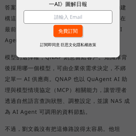
一AI》圖解日報
答案。QNAP 以 Qsirch 的語意搜尋能力協助建
構這類應用，協助企業建立私有知識庫；而走在
最前面的少數企業，則已經嘗試地端推論與 AI
Agent。
訂閱即同意
巨思文化隱私權政策
模型的選擇權，QNAP 刻意留給客戶。知識庫背
後採用哪一個模型，可由企業依需求決定，不綁
定單一 AI 供應商。QNAP 也以 QuAgent AI 助
理與模型情境協定（MCP）相關能力，讓管理者
透過自然語言查詢狀態、調整設定，並讓 NAS 成
為 AI Agent 可調用的資料節點。
不過，劉文義沒有把這條路說得太容易。他坦