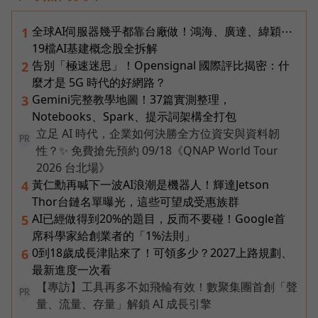
全球AI伺服器幾乎都靠台廠做！鴻海、廣達、緯穎⋯
1
19檔AI基建概念股全拆解
告別「極速迷思」！Opensignal 國際評比揭密：什
2
麼才是 5G 時代的好網路？
Gemini完整教學地圖！37篇實測整理，
3
Notebooks、Spark、提示詞架構全打包
立足 AI 時代，企業如何決勝全方位資安與資料韌
PR
性？✨ 免費搶先預約 09/18《QNAP World Tour
2026 台北場》
黃仁勳再喊下一波AI浪潮是機器人！輝達Jetson
4
Thor台鏈名單曝光，這些可望成受惠族群
AI已經做得到20%的題目，反而不要碰！Google首
5
席科學家給創業者的「1%法則」
0到18歲成長津貼來了！可領多少？2027上路規劃、
6
最新進度一次看
【專訪】工具再多不如飛輪有效！數聚集團首創「聲
PR
量、流量、存量」解鎖 AI 成長引擎