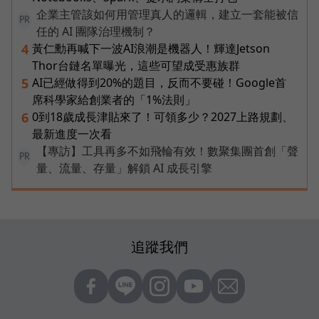
企業主管該如何用管理真人的邏輯，建立一套能被信
PR
任的 AI 團隊治理機制？
黃仁勳再喊下一波AI浪潮是機器人！輝達Jetson
4
Thor台鏈名單曝光，這些可望成受惠族群
AI已經做得到20%的題目，反而不要碰！Google首
5
席科學家給創業者的「1%法則」
0到18歲成長津貼來了！可領多少？2027上路規劃、
6
最新進度一次看
【專訪】工具再多不如飛輪有效！數聚集團首創「聲
PR
量、流量、存量」解鎖 AI 成長引擎
追蹤我們