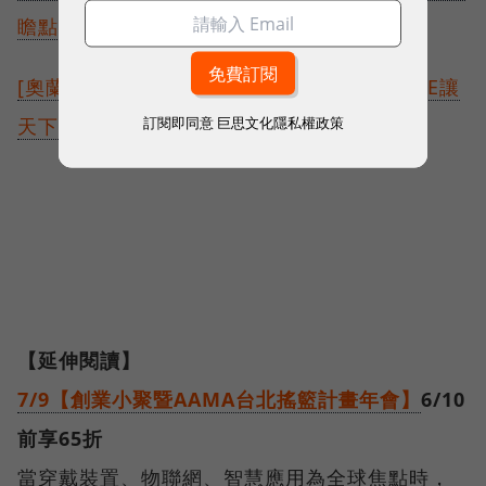
瞻點子
[奧蘭多現場]全球14兆美元商機崛起，思科IoE讓
訂閱即同意
巨思文化隱私權政策
天下萬物相聯
【延伸閱讀】
7/9【創業小聚暨AAMA台北搖籃計畫年會】
6/10
前享65折
當穿戴裝置、物聯網、智慧應用為全球焦點時，