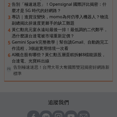
告別「極速迷思」！Opensignal 國際評比揭密：什
2
麼才是 5G 時代的好網路？
專訪｜進貨沒變快，momo為何仍導入機器人？物流
3
副總揭比拚速度更棘手的缺工難題
黃仁勳兆元宴永遠站最後一排！最低調的二代鄭平，
4
憑什麼讓台達電被市場重新定價？
Gemini Spark完整教學｜幫你讀Gmail、自動跑完工
5
作流程，3個超實用情境一次看
AI概念股有哪些？黃仁勳五層蛋糕拆解8檔能源股，
6
台達電、光寶科出線
告別極速迷思！台灣大哥大奪國際雙冠揭密好網路新
PR
標準
追蹤我們