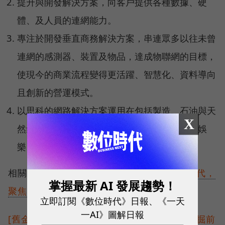
提升與開發解決方案，向客戶提供各種數據、硬
體、及人員的連網能力。
專注於開發垂直商務解決方案，串連眾多以往未曾
連網的感測器、裝置及物品，達成物聯網的目標，
使現今的商業流程變得更活躍、智慧化、資料導向
且創新的營運模式。
以思科的網路解決方案運用在包括製造、石油與天
X
然氣、採礦、國防、交通、智慧城市、運動與娛
樂、能源及機器對機器的運作。
相關新聞：
[舊金山現場]思科擘畫萬物聯網時代，
掌握最新 AI 發展趨勢！
聚焦發展新服務與商業模式
立即訂閱《數位時代》日報、《一天
一AI》圖解日報
[舊金山現場]思科鼓勵創新，成立科技基金挖掘前