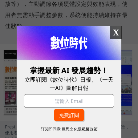
放等），主動調節各項硬體設定與效能表現，使
用者無需動手調整參數，系統便能持續維持在最
佳狀態。
X
掌握最新 AI 發展趨勢！
立即訂閱《數位時代》日報、《一天
一AI》圖解日報
Prestige 14 Flip AI+完美符合 Windows Copilot+ PC 架構認證，
訂閱即同意
巨思文化隱私權政策
使用者可解鎖多項雲端無法執行的關鍵功能