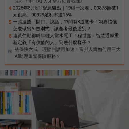
立即了解《AI 人才全方位實戰課》
2026年8月ETF配息盤點｜19檔一次看，00878衝破1
4
元創高、00929殖利率逾16%
一張遺照「開口」說話，中間有8道關卡！翊嘉禮儀
5
怎麼做出AI告別式，讓逝者最後道別？
連黃仁勳都叫年輕人當水電工！程世嘉：智慧通膨重
6
新定義「有價值的人」到底什麼樣子？
核保快六成、理賠判讀再加速！富邦人壽如何用三大
PR
AI助理重塑保險服務？