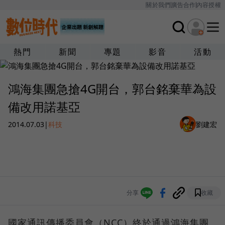
關於我們
廣告合作
內容授權
熱門
新聞
專題
影音
活動
鴻海集團急搶4G開台，郭台銘棄華為設
備改用諾基亞
2014.07.03
|
科技
劉建宏
分享
收藏
國家通訊傳播委員會（NCC）終於通過鴻海集團