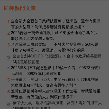
即時熱門文章
全台最大全聯首日業績破百萬，蔡篤昌：還會有更厲
1
害的大型店！為何把餐廳健身房都搬上樓？
2026普發一萬最新進度｜國民支援金通過了嗎？我
2
能領嗎？地方發錢大盤點
台達電第二曲線盤點：「不發火的發電機」SOFC是
3
什麼？AI機器人、微電網、氫電池都它的局
全台首創48米LED「漫遊洞」！台中市政府綠美圖用
PR
AI語意解鎖藝術
2026年8月ETF配息盤點｜19檔一次看，00878衝破1
4
元創高、00929殖利率逾16%
一張遺照「開口」說話，中間有8道關卡！翊嘉禮儀
5
怎麼做出AI告別式，讓逝者最後道別？
連黃仁勳都叫年輕人當水電工！程世嘉：智慧通膨重
6
新定義「有價值的人」到底什麼樣子？
核保快六成、理賠判讀再加速！富邦人壽如何用三大
PR
AI助理重塑保險服務？