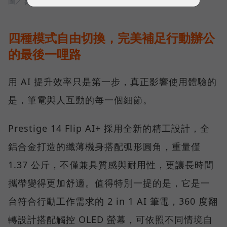
圖／ 數位時代
四種模式自由切換，完美補足行動辦公
的最後一哩路
用 AI 提升效率只是第一步，真正影響使用體驗的
是，筆電與人互動的每一個細節。
Prestige 14 Flip AI+ 採用全新的精工設計，全
鋁合金打造的纖薄機身搭配弧形圓角，重量僅
1.37 公斤，不僅兼具質感與耐用性，更讓長時間
攜帶變得更加舒適。值得特別一提的是，它是一
台符合行動工作需求的 2 in 1 AI 筆電，360 度翻
轉設計搭配觸控 OLED 螢幕，可依照不同情境自