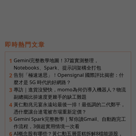
即時熱門文章
Gemini完整教學地圖！37篇實測整理，
1
Notebooks、Spark、提示詞架構全打包
告別「極速迷思」！Opensignal 國際評比揭密：什
2
麼才是 5G 時代的好網路？
專訪｜進貨沒變快，momo為何仍導入機器人？物流
3
副總揭比拚速度更棘手的缺工難題
黃仁勳兆元宴永遠站最後一排！最低調的二代鄭平，
4
憑什麼讓台達電被市場重新定價？
Gemini Spark完整教學｜幫你讀Gmail、自動跑完工
5
作流程，3個超實用情境一次看
AI概念股有哪些？黃仁勳五層蛋糕拆解8檔能源股，
6