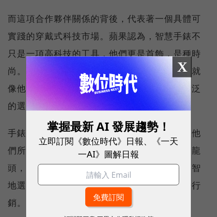
而這項合作夥伴關係的背後，代表著一個具體可
實踐的穿戴式科技市場。蘋果認為，智慧手錶不
只是一項高科技的工具，他們更是首飾，是種時
X
尚。消費者在購買手錶，包括智慧手錶在內，就
像他們購買鞋子或衣服，他們希望能夠進行廣泛
的選擇，以找到符合自己的個人風格產品。
掌握最新 AI 發展趨勢！
手錶也具有地位象徵的功能，人們會經常購買他
立即訂閱《數位時代》日報、《一天
們所負擔得起的商品。而蘋果，作為一個科技龍
一AI》圖解日報
頭，當然不具有時尚的相關經驗，因此它很明智
地選擇與相關合作夥伴建立市場，以進行市場行
銷。