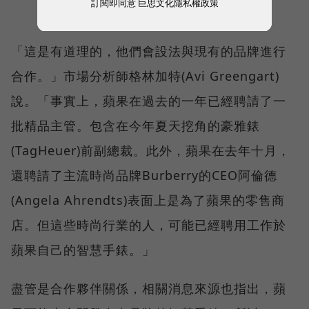
訂閱即同意
巨思文化隱私權政策
「這是有道理的，他們會設法與現有的品牌進行
合作。」市場分析師格林加特(Avi Greengart)
說。「事實上，蘋果在過去的一年已經聘請了一
批精品主管。包含在今年夏天挖角的豪雅錶
(TagHeuer)前副總裁。此外，蘋果在去年十月，
還聘請了主流時尚品牌Burberry的CEO阿倫德
(Angela Ahrendts)表面上是為了蘋果的零售商
店。但這些時尚行業的人，可能已經聘用工作於
蘋果自己的智慧手錶。」
盡管是合作夥伴關係，相關消息來源也指出，蘋