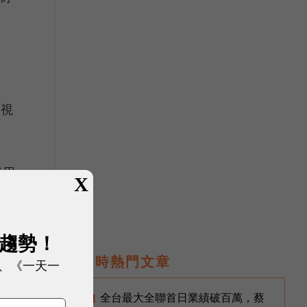
電視
能用
X
並
生
展趨勢！
即時熱門文章
、《一天一
全台最大全聯首日業績破百萬，蔡
1