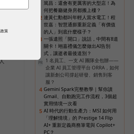
篤昌：還會有更厲害的大型店！為
何把餐廳健身房都搬上樓？
將
連黃仁勳都叫年輕人當水電工！程
2
一支
世嘉：智慧通膨重新定義「有價值
權政策
的人」到底什麼樣子？
變智
一張遺照「開口」說話，中間有8道
3
關卡！翊嘉禮儀怎麼做出AI告別
式，讓逝者最後道別？
1 名員工、一支 AI 團隊全包辦——
人
PR
企業 AI 員工管理平台 ORRA，如何
讓新創公司撐起研發、銷售到客
服？
Gemini Spark完整教學｜幫你讀
4
Gmail、自動跑完工作流程，3個超
實用情境一次看
AI 時代的行動生產力：MSI 如何用
5
「理解情境」的 Prestige 14 Flip
AI+ 重新定義商務筆電與 Copilot+
PC？