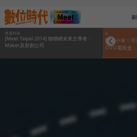
新
專題列表
5
6
[Meet Taipei 2014] 物聯網未來主導者：
Meet創業之星] 台灣
[Meet創業之星]有圖
對戰小米！可
Maker及新創公司
慧服務推AiPlug，
有真相！Skywatch雲
OVO電視盒
用電資訊無所遁形
端監控，幫你顧家人
資破百萬