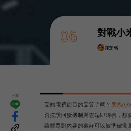
對戰小
06
郭芝榕
分享
受夠電視節目的品質了嗎？
展雋(Ovo
合按讚回饋機制與雲端即時榜，想
讓觀眾對內容的喜好可以被準確測量