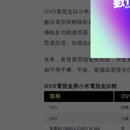
OVO電視盒以小米盒子增強版作為
數位電視與網路影音整合在同一個
傳統多功能遙控器，讓擁有智慧型手
慧遙控器。在地化內容，隨著募資
未來，會發展雲端電視系統，帶進
都可用手機、平板、電腦或電視等
OVO電視盒與小米電視盒比較