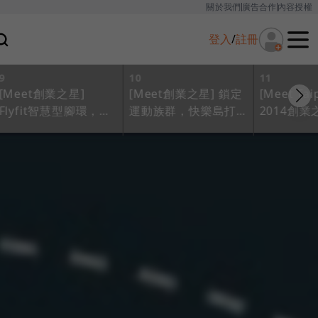
關於我們
廣告合作
內容授權
登入
/
註冊
9
10
11
[Meet創業之星]
[Meet創業之星] 鎖定
[Meet Tai
Flyfit智慧型腳環，游
運動族群，快樂島打
2014創業
泳、騎單車隨時記錄
造音樂貝殼穿戴裝置
Star名單公
運動資訊
二十九組團
新應用