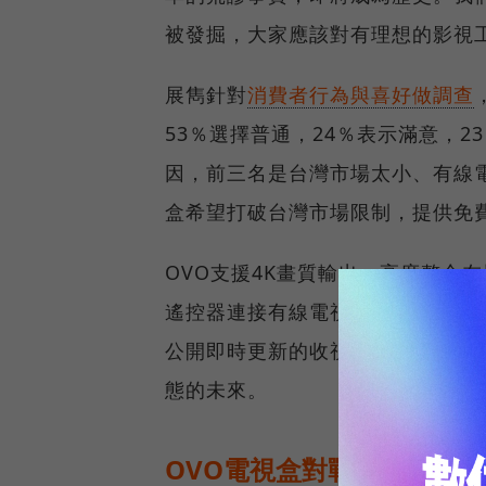
被發掘，大家應該對有理想的影視
展雋針對
消費者行為與喜好做調查
53％選擇普通，24％表示滿意，
因，前三名是台灣市場太小、有線
盒希望打破台灣市場限制，提供免
OVO支援4K畫質輸出、高度整合
遙控器連接有線電視機上盒，讓消
公開即時更新的收視排行榜，讓每
態的未來。
OVO電視盒對戰小米