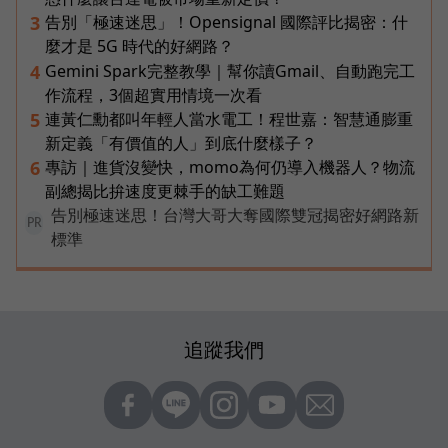
告別「極速迷思」！Opensignal 國際評比揭密：什
3
麼才是 5G 時代的好網路？
Gemini Spark完整教學｜幫你讀Gmail、自動跑完工
4
作流程，3個超實用情境一次看
連黃仁勳都叫年輕人當水電工！程世嘉：智慧通膨重
5
新定義「有價值的人」到底什麼樣子？
專訪｜進貨沒變快，momo為何仍導入機器人？物流
6
副總揭比拚速度更棘手的缺工難題
告別極速迷思！台灣大哥大奪國際雙冠揭密好網路新
PR
標準
追蹤我們