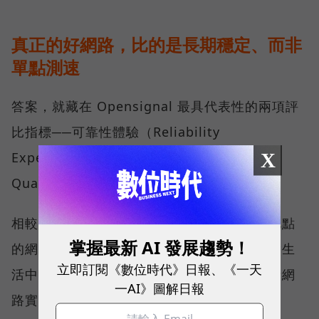
真正的好網路，比的是長期穩定、而非
單點測速
答案，就藏在 Opensignal 最具代表性的兩項評
比指標──可靠性體驗（Reliability
X
Experience）與品質一致性（Consistent
Quality）。
相較於傳統下載速度只反映單一時間、單一地點
掌握最新 AI 發展趨勢！
的網路表現，這兩項指標更重視使用者在真實生
立即訂閱《數位時代》日報、《一天
活中的整體體驗，因此也是最能反映電信業者網
一AI》圖解日報
路實力、最難取得的獎項。