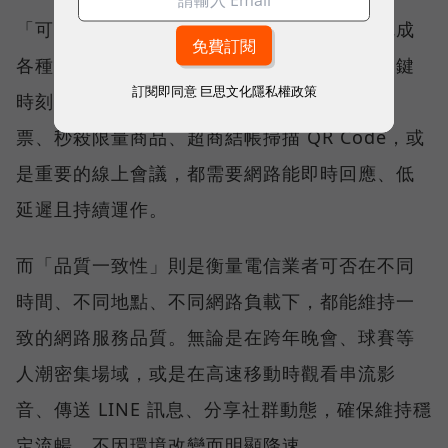
「可靠性體驗」衡量的是使用者是否能順利完成
各種數位應用，因此，考驗的是網路服務在關鍵
訂閱即同意
巨思文化隱私權政策
時刻不中斷的能力。例如，搶購熱門演唱會門
票、秒殺限量商品、超商結帳掃描 QR Code，或
是重要的線上會議，都需要網路能即時回應、低
延遲且持續運作。
而「品質一致性」則是衡量電信業者可否在不同
時間、不同地點、不同網路負載下，都能維持一
致的網路服務品質。無論是在跨年晚會、球賽等
人潮密集場域，或是在高速移動時觀看串流影
音、傳送 LINE 訊息、分享社群動態，確保維持穩
定流暢，不因環境改變而明顯降速。