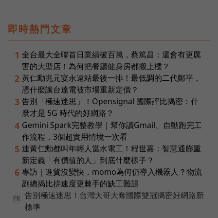
即時熱門文章
全台最大全聯首日業績破百萬，蔡篤昌：還會有更厲
1
害的大型店！為何把餐廳健身房都搬上樓？
黃仁勳兆元宴永遠站最後一排！最低調的二代鄭平，
2
憑什麼讓台達電被市場重新定價？
告別「極速迷思」！Opensignal 國際評比揭密：什
3
麼才是 5G 時代的好網路？
Gemini Spark完整教學｜幫你讀Gmail、自動跑完工
4
作流程，3個超實用情境一次看
連黃仁勳都叫年輕人當水電工！程世嘉：智慧通膨重
5
新定義「有價值的人」到底什麼樣子？
專訪｜進貨沒變快，momo為何仍導入機器人？物流
6
副總揭比拚速度更棘手的缺工難題
告別極速迷思！台灣大哥大奪國際雙冠揭密好網路新
PR
標準