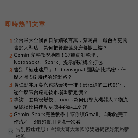
即時熱門文章
全台最大全聯首日業績破百萬，蔡篤昌：還會有更厲
1
害的大型店！為何把餐廳健身房都搬上樓？
Gemini完整教學地圖！37篇實測整理，
2
Notebooks、Spark、提示詞架構全打包
告別「極速迷思」！Opensignal 國際評比揭密：什
3
麼才是 5G 時代的好網路？
黃仁勳兆元宴永遠站最後一排！最低調的二代鄭平，
4
憑什麼讓台達電被市場重新定價？
專訪｜進貨沒變快，momo為何仍導入機器人？物流
5
副總揭比拚速度更棘手的缺工難題
Gemini Spark完整教學｜幫你讀Gmail、自動跑完工
6
作流程，3個超實用情境一次看
告別極速迷思！台灣大哥大奪國際雙冠揭密好網路新
PR
標準