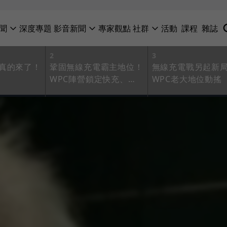
聞
深度專題
影音新聞
專家觀點
社群
活動
課程
雜誌
2
3
真的來了！
鞏固無線充電霸主地位！
無線充電戰另起新
WPC陣營鎖定快充、磁
WPC老大地位動搖
共振兩大技術