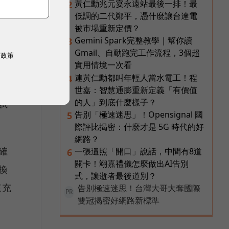
黃仁勳兆元宴永遠站最後一排！最
2
低調的二代鄭平，憑什麼讓台達電
線
被市場重新定價？
術
Gemini Spark完整教學｜幫你讀
3
Gmail、自動跑完工作流程，3個超
權政策
去
實用情境一次看
連黃仁勳都叫年輕人當水電工！程
4
世嘉：智慧通膨重新定義「有價值
的人」到底什麼樣子？
試
告別「極速迷思」！Opensignal 國
5
際評比揭密：什麼才是 5G 時代的好
網路？
確
一張遺照「開口」說話，中間有8道
6
關卡！翊嘉禮儀怎麼做出AI告別
換
式，讓逝者最後道別？
來充
告別極速迷思！台灣大哥大奪國際
PR
雙冠揭密好網路新標準