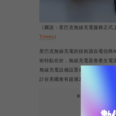
（圖說：星巴克無線充電服務正式
Times
）
星巴克無線充電的技術源自電信商AT&T的
術特點在於，無線充電器會產生電
無線充電設備設置在桌面或吧臺上
計在美國會有超過200間營業據點
掌握最新AI、半導體