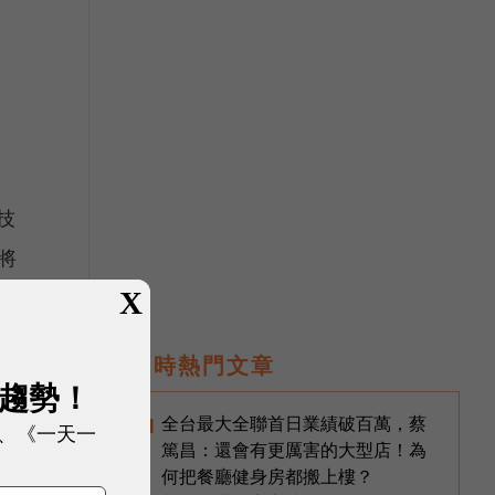
電技
將
預
X
即時熱門文章
展趨勢！
全台最大全聯首日業績破百萬，蔡
1
、《一天一
篤昌：還會有更厲害的大型店！為
何把餐廳健身房都搬上樓？