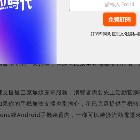
市面上存在多年，但卻遲遲無法普及。原因可能在於無
度慢，不比有線充電來的快速。此外，有些無線充電技
訂閱即同意
巨思文化隱私
仍需要擺放在特定位置，才能夠接收無線充電電壓。過
難以普及。
為服務商的一大創舉，也結合民眾坐著喝咖啡的習慣，
都支援星巴克無線充電服務，消費者需要先上活動官網
如果你的手機無法支援也別擔心，星巴克還提供手機轉
one或Android手機裝置內，一樣可以轉換流動電壓