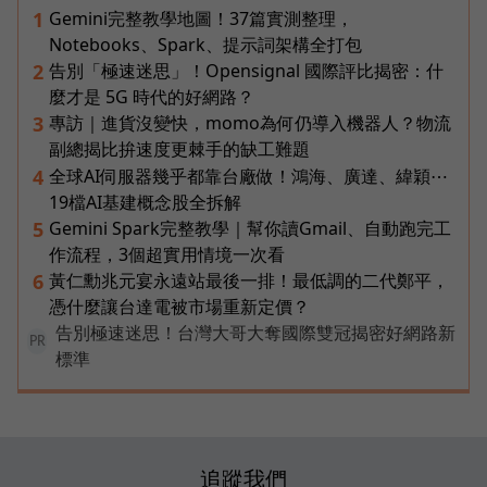
Gemini完整教學地圖！37篇實測整理，
1
Notebooks、Spark、提示詞架構全打包
告別「極速迷思」！Opensignal 國際評比揭密：什
2
麼才是 5G 時代的好網路？
專訪｜進貨沒變快，momo為何仍導入機器人？物流
3
副總揭比拚速度更棘手的缺工難題
全球AI伺服器幾乎都靠台廠做！鴻海、廣達、緯穎⋯
4
19檔AI基建概念股全拆解
Gemini Spark完整教學｜幫你讀Gmail、自動跑完工
5
作流程，3個超實用情境一次看
黃仁勳兆元宴永遠站最後一排！最低調的二代鄭平，
6
憑什麼讓台達電被市場重新定價？
告別極速迷思！台灣大哥大奪國際雙冠揭密好網路新
PR
標準
追蹤我們