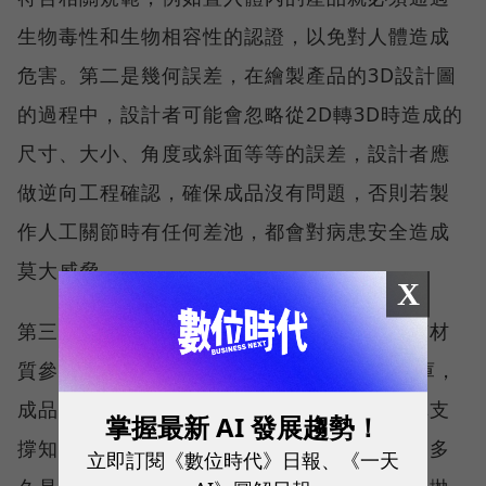
生物毒性和生物相容性的認證，以免對人體造成
危害。第二是幾何誤差，在繪製產品的3D設計圖
的過程中，設計者可能會忽略從2D轉3D時造成的
尺寸、大小、角度或斜面等等的誤差，設計者應
做逆向工程確認，確保成品沒有問題，否則若製
作人工關節時有任何差池，都會對病患安全造成
莫大威脅。
X
第三是應考慮成品的強度，一般工業製造都有材
質參數庫，但3D列印目前並沒有類似的資料庫，
成品是否足夠堅固完全仰賴設計者本身的結構支
掌握最新 AI 發展趨勢！
撐知識。第四是產品生命週期，成品能夠使用多
立即訂閱《數位時代》日報、《一天