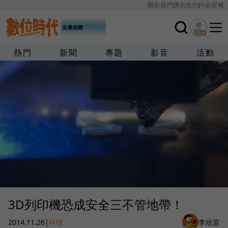
關於我們
廣告合作
內容授權
熱門
新聞
專題
影音
活動
3D列印機恐成安全三不管地帶！
2014.11.26
|
科技
李欣宜