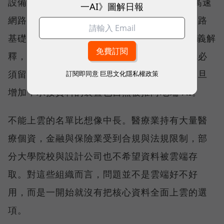
設備（NAS），並擴展至 25GbE、100GbE 高速
一AI》圖解日報
網路交換器產品線，提供完整的儲存與高速網路
基礎架構。威聯通科技（QNAP）總經理劉文義解
釋，當資料因合規要求或敏感度不能上雲，就必
須留在靠近使用者與應用的地方；運算需求一旦
訂閱即同意
巨思文化隱私權政策
增加，承接資料的裝置也自然被推向地端 AI。
不能上雲的名單比想像中長。醫療業持有大量醫
療個資，金融與保險業受到合規與法規限制，部
分大學院校與設計公司也不希望資料被雲端存
取。對這些組織而言，問題並不是雲端好不好
用，而是一開始就沒有把核心資料全面上雲的選
項。