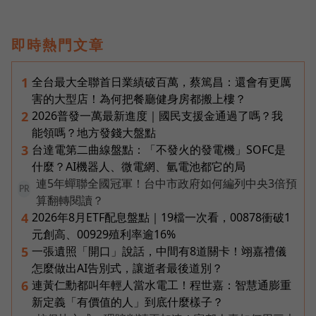
即時熱門文章
全台最大全聯首日業績破百萬，蔡篤昌：還會有更厲
1
害的大型店！為何把餐廳健身房都搬上樓？
2026普發一萬最新進度｜國民支援金通過了嗎？我
2
能領嗎？地方發錢大盤點
台達電第二曲線盤點：「不發火的發電機」SOFC是
3
什麼？AI機器人、微電網、氫電池都它的局
連5年蟬聯全國冠軍！台中市政府如何編列中央3倍預
PR
算翻轉閱讀？
2026年8月ETF配息盤點｜19檔一次看，00878衝破1
4
元創高、00929殖利率逾16%
一張遺照「開口」說話，中間有8道關卡！翊嘉禮儀
5
怎麼做出AI告別式，讓逝者最後道別？
連黃仁勳都叫年輕人當水電工！程世嘉：智慧通膨重
6
新定義「有價值的人」到底什麼樣子？