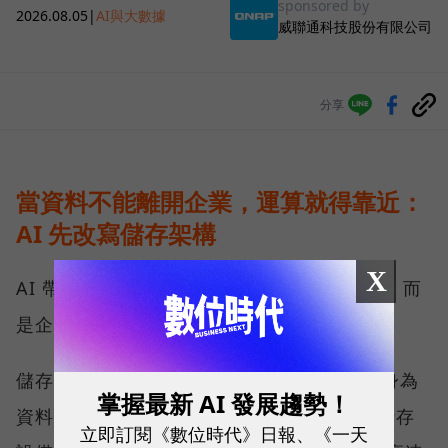
sponsored by
2026.08.05
|
AI與大數據
威聯通科技股份有限公司
分享
當資料不能離開企業，運算就得靠近：
AI 先改寫儲存架構
X
AI 帶來的第一個變化，不只是運算能力提高，而
是企業必須重新決定資料放在哪裡。
儲存架構大致分為雲端與地端兩塊，QNAP 身為
掌握最新 AI 發展趨勢！
資料安全的守護者，長期發展的是地端網路儲存
立即訂閱《數位時代》日報、《一天