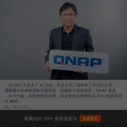
「AI NAS 不是多了 AI 功能，而是改寫了資料在工作流的位置。」
威聯通科技總經理劉文義坦言，地端算力成本高昂，QNAP 透過
「算力分級」與開放模型架構，助企業逐步建構私有 RAG 知識庫與
AI 團隊。
圖／ 數位時代
看國內外 200+ 創新技術🚀
免費報名