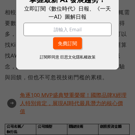
立即訂閱《數位時代》日報、《一天
相較於半導體、太陽能、LED等硬體創業，動輒需
一AI》圖解日報
要數億元資金的情況，網路創業的門檻確實低得
多，融資可以上AngeList找天使、市場行銷可以
找Kickstarter、通路找Google Play、雲端運算
找AWS，約百萬元就可創業。網路精實創業概
訂閱即同意
巨思文化隱私權政策
念，講求創業的「速度」，快速反應使用者體驗
與回饋，但也不可忽視技術門檻的累積。
角逐100 MVP盛典雙重榮耀！國際品牌X經理
➜
人特別肯定，展現AI時代最具潛力的核心價
值