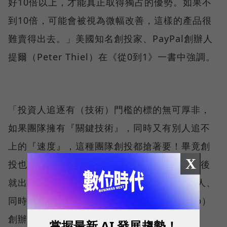
好10倍以上，才能真正取得獨占的優勢。如果不
到10倍，可能會被視為微幅改善，這樣的產品很
難賣得出去。」美國知名創投家、PayPal創辦人
提爾（Peter Thiel）在《從0到1》一書中強調。
「投資人追逐有（技術）門檻的標的無可厚非，
如果團隊擁有『關鍵技術』，同時又有別人追不
上的『速度』，這種團隊創投都搶著要！畢竟創
X
投也不希望投資目標因為技術門檻不夠，投完後
就出現一堆山寨品……。」嘉丰資本投資合夥人、
同時也是旅遊訂房網訂房達人（Fun Fun Trip）
創辦人黃紹麟說。
掌握最新 AI 發展趨勢！