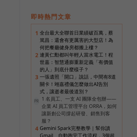
即時熱門文章
全台最大全聯首日業績破百萬，蔡
1
篤昌：還會有更厲害的大型店！為
何把餐廳健身房都搬上樓？
連黃仁勳都叫年輕人當水電工！程
2
世嘉：智慧通膨重新定義「有價值
的人」到底什麼樣子？
一張遺照「開口」說話，中間有8道
3
關卡！翊嘉禮儀怎麼做出AI告別
式，讓逝者最後道別？
1 名員工、一支 AI 團隊全包辦——
PR
企業 AI 員工管理平台 ORRA，如何
讓新創公司撐起研發、銷售到客
服？
Gemini Spark完整教學｜幫你讀
4
Gmail、自動跑完工作流程，3個超