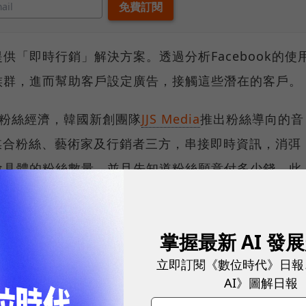
「即時行銷」解決方案。透過分析Facebook的使
族群，進而幫助客戶設定廣告，接觸這些潛在的客戶。
的粉絲經濟，韓國新創團隊
JJS Media
推出粉絲導向的音
te，媒合粉絲、藝術家及行銷者三方，串接即時資訊，消弭
會具體的粉絲數量，並且先知道粉絲願意付多少錢。此
機會接觸KPOP的代理商，今年已經辦了40場音樂會。
掌握最新 AI 發
立即訂閱《數位時代》日報
AI》圖解日報