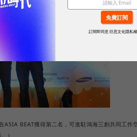
訂閱即同意
巨思文化隱私
ia在ASIA BEAT獲得第二名，可進駐鴻海三創共同工作
影。）