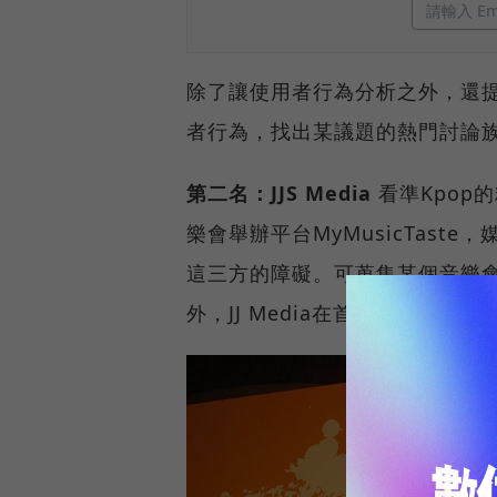
除了讓使用者行為分析之外，還提供
者行為，找出某議題的熱門討論
第二名：JJS Media
看準Kpop
樂會舉辦平台MyMusicTas
這三方的障礙。可蒐集某個音樂
外，JJ Media在首爾，有很多