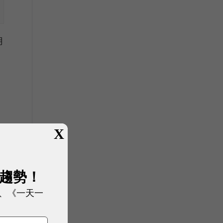
用
X
展趨勢！
、《一天一