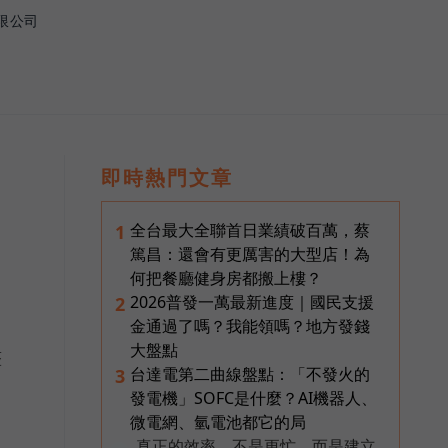
限公司
即時熱門文章
全台最大全聯首日業績破百萬，蔡
1
篤昌：還會有更厲害的大型店！為
何把餐廳健身房都搬上樓？
2026普發一萬最新進度｜國民支援
2
金通過了嗎？我能領嗎？地方發錢
大盤點
整
台達電第二曲線盤點：「不發火的
3
發電機」SOFC是什麼？AI機器人、
微電網、氫電池都它的局
真正的效率，不是更忙，而是建立