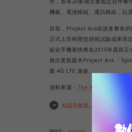
作，並有20多個主要固定合作夥伴
機板、電池模組、通訊模組，以
目前，Project Ara在波多
正式上市時間也得視試驗成果而定。但Pau
組化手機最快將在2015年底前正
推出更新版本Project Ara 
建 4G LTE 連線。
資料來源：
The Verge
、
The Ne
➜
AI提升效率，永續決定未來！全
關鍵字：
＃Google