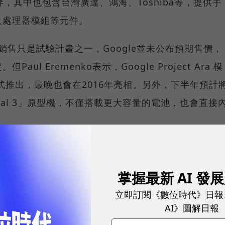
，其中也包含台灣廣達、鴻海、Toshiba等，提供手
及處理器模組等元件。
黎各的銷售只是試驗計畫之一，Google並未公布預期售價，
l Eremenko表示，Google Project Ara 模
式推出，最晚也會在2016年亮相。另外，下半年預計
「Spiral 3」原型機，不僅搭載更大容量的電池，也會直接
xt Web
掌握最新 AI 發
球永續指標企業認證☀️100 MVP等你角逐雙獎榮譽
立即訂閱《數位時代》日報
AI》圖解日報