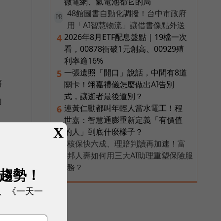
微電網、氫電池都它的局
48館圖書自動化調撥！台中市政府
PR
用「AI智慧物流」讓借書像點外送
2026年8月ETF配息盤點｜19檔一次
4
看，00878衝破1元創高、00929殖
利率逾16%
一張遺照「開口」說話，中間有8道
5
將
關卡！翊嘉禮儀怎麼做出AI告別
式，讓逝者最後道別？
內
連黃仁勳都叫年輕人當水電工！程
6
世嘉：智慧通膨重新定義「有價值
X
的人」到底什麼樣子？
核保快六成、理賠判讀再加速！富
PR
邦人壽如何用三大AI助理重塑保險服
務？
展趨勢！
、《一天一