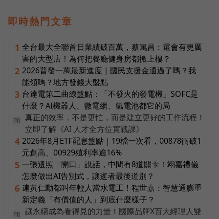
即時熱門文章
全台最大全聯首日業績破百萬，蔡篤昌：還會有更厲
1
害的大型店！為何把餐廳健身房都搬上樓？
2026普發一萬最新進度｜國民支援金通過了嗎？我
2
能領嗎？地方發錢大盤點
台達電第二曲線盤點：「不發火的發電機」SOFC是
3
什麼？AI機器人、微電網、氫電池都它的局
真正的效率，不是更忙，而是建立更好的工作流程！
PR
立即了解《AI 人才全方位實戰課》
2026年8月ETF配息盤點｜19檔一次看，00878衝破1
4
元創高、00929殖利率逾16%
一張遺照「開口」說話，中間有8道關卡！翊嘉禮儀
5
怎麼做出AI告別式，讓逝者最後道別？
連黃仁勳都叫年輕人當水電工！程世嘉：智慧通膨重
6
新定義「有價值的人」到底什麼樣子？
讓永續成為看得見的力量！國際品牌X百大經理人雙
PR