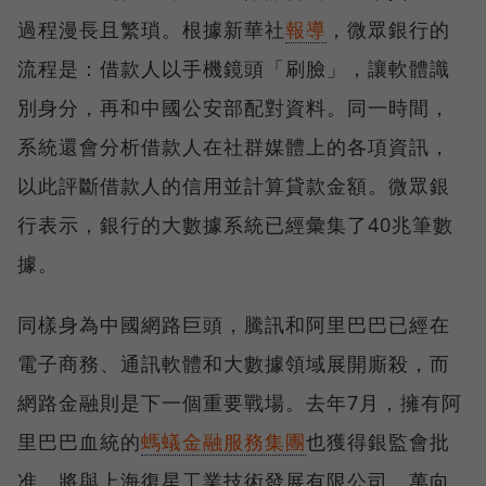
過程漫長且繁瑣。根據新華社
報導
，微眾銀行的
流程是：借款人以手機鏡頭「刷臉」，讓軟體識
別身分，再和中國公安部配對資料。同一時間，
系統還會分析借款人在社群媒體上的各項資訊，
以此評斷借款人的信用並計算貸款金額。微眾銀
行表示，銀行的大數據系統已經彙集了40兆筆數
據。
同樣身為中國網路巨頭，騰訊和阿里巴巴已經在
電子商務、通訊軟體和大數據領域展開廝殺，而
網路金融則是下一個重要戰場。去年7月，擁有阿
里巴巴血統的
螞蟻金融服務集團
也獲得銀監會批
准，將與上海復星工業技術發展有限公司、萬向