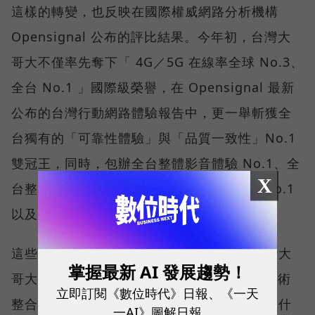
這樣的轉變，也反映在國際權威網路分析機構
Opensignal 公布的評比結果。今年初，台灣大
哥大不僅率先奪下「 4G／5G 在線率全球 No.3、
全台 No.1 」國際級榮譽，在 Opensignal 最新
公布的台灣行動網路體驗報告中，更一舉斬獲全
台獨有的「可靠性體驗」與「品質一致性」No.1
雙冠王，同時，包辦全台整體影音體驗 No.1、全
X
台整體語音體驗 No.1、全台 5G 語音體驗 No.1
以及全台網路在線率 No.1 多項榮譽。
這些獎項反映的不只是網路順暢，更代表台灣大
掌握最新 AI 發展趨勢！
哥大長期投入頻譜布局、基地台建設與 5G 技術
立即訂閱《數位時代》日報、《一天
整合所累積的成果，也讓外界重新思考：究竟什
一AI》圖解日報