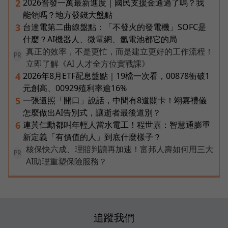
2026普發一萬最新進度｜國民支援金通過了嗎？我
2
能領嗎？地方發錢大盤點
台達電第二曲線盤點：「不發火的發電機」SOFC是
3
什麼？AI機器人、微電網、氫電池都它的局
真正的效率，不是更忙，而是建立更好的工作流程！
PR
立即了解《AI 人才全方位實戰課》
2026年8月ETF配息盤點｜19檔一次看，00878衝破1
4
元創高、00929殖利率逾16%
一張遺照「開口」說話，中間有8道關卡！翊嘉禮儀
5
怎麼做出AI告別式，讓逝者最後道別？
連黃仁勳都叫年輕人當水電工！程世嘉：智慧通膨重
6
新定義「有價值的人」到底什麼樣子？
核保快六成、理賠判讀再加速！富邦人壽如何用三大
PR
AI助理重塑保險服務？
追蹤我們