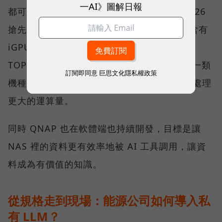
一AI》圖解日報
都可以有適合的解決方案。在 Computex 2026
搶先亮相的 QNAP AI NAS 中，一類是採用含有
iGPU 與專屬 NPU 的處理器平台，以一百多
TOPS 的範圍，可順暢使用 AI 應用程式；另一類
訂閱即同意
巨思文化隱私權政策
機種則可安裝 1 張或 2 張 NVIDIA 顯示卡，處理
更大的運算量。
同時 QNAP 也在軟體端也持續開發，目標是讓
NAS 裡的資料更有效率地被 AI 工具調用，讓資
料成為有價值的知識。
從規格走到現場：能源公司如何導入私
有 LLM？