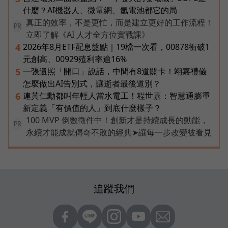
什麼？AI機器人、微電網、氫電池都它的局
真正的效率，不是更忙，而是建立更好的工作流程！
PR
立即了解《AI 人才全方位實戰課》
2026年8月ETF配息盤點｜19檔一次看，00878衝破1
4
元創高、00929殖利率逾16%
一張遺照「開口」說話，中間有8道關卡！翊嘉禮儀
5
怎麼做出AI告別式，讓逝者最後道別？
連黃仁勳都叫年輕人當水電工！程世嘉：智慧通膨重
6
新定義「有價值的人」到底什麼樣子？
100 MVP 倒數徵件中！創新才是持續成長的動能，
PR
永續才能成就傳奇不敗的經典➤讓每一步改變被看見
追蹤我們