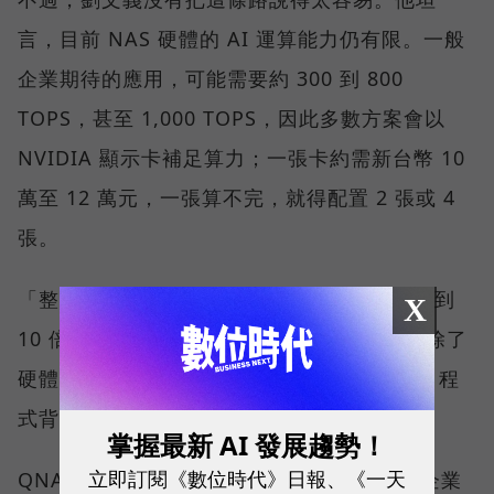
言，目前 NAS 硬體的 AI 運算能力仍有限。一般
企業期待的應用，可能需要約 300 到 800
TOPS，甚至 1,000 TOPS，因此多數方案會以
NVIDIA 顯示卡補足算力；一張卡約需新台幣 10
萬至 12 萬元，一張算不完，就得配置 2 張或 4
張。
「整體成本可能是過去單獨一台 NAS 的 5 倍到
X
10 倍，並不是大部分中小企業都能接受。」除了
硬體，使用者還需要 AI 應用的 Know-how、程
式背景與開發資源，這些都是落地成本。
掌握最新 AI 發展趨勢！
立即訂閱《數位時代》日報、《一天
QNAP 則是透過算力分級讓各規模與需求的企業