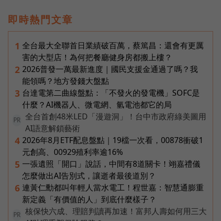
即時熱門文章
全台最大全聯首日業績破百萬，蔡篤昌：還會有更厲
1
害的大型店！為何把餐廳健身房都搬上樓？
2026普發一萬最新進度｜國民支援金通過了嗎？我
2
能領嗎？地方發錢大盤點
台達電第二曲線盤點：「不發火的發電機」SOFC是
3
什麼？AI機器人、微電網、氫電池都它的局
全台首創48米LED「漫遊洞」！台中市政府綠美圖用
PR
AI語意解鎖藝術
2026年8月ETF配息盤點｜19檔一次看，00878衝破1
4
元創高、00929殖利率逾16%
一張遺照「開口」說話，中間有8道關卡！翊嘉禮儀
5
怎麼做出AI告別式，讓逝者最後道別？
連黃仁勳都叫年輕人當水電工！程世嘉：智慧通膨重
6
新定義「有價值的人」到底什麼樣子？
核保快六成、理賠判讀再加速！富邦人壽如何用三大
PR