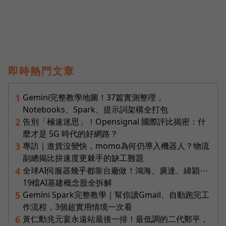
即時熱門文章
Gemini完整教學地圖！37篇實測整理，
1
Notebooks、Spark、提示詞架構全打包
告別「極速迷思」！Opensignal 國際評比揭密：什
2
麼才是 5G 時代的好網路？
專訪｜進貨沒變快，momo為何仍導入機器人？物流
3
副總揭比拚速度更棘手的缺工難題
全球AI伺服器幾乎都靠台廠做！鴻海、廣達、緯穎⋯
4
19檔AI基建概念股全拆解
Gemini Spark完整教學｜幫你讀Gmail、自動跑完工
5
作流程，3個超實用情境一次看
黃仁勳兆元宴永遠站最後一排！最低調的二代鄭平，
6