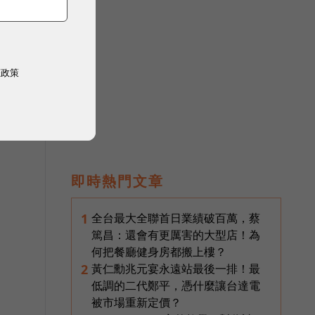
權政策
即時熱門文章
全台最大全聯首日業績破百萬，蔡
1
篤昌：還會有更厲害的大型店！為
何把餐廳健身房都搬上樓？
黃仁勳兆元宴永遠站最後一排！最
2
低調的二代鄭平，憑什麼讓台達電
被市場重新定價？