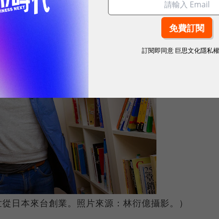
訂閱即同意
巨思文化隱私
世從日本來台創業。照片來源：林衍億攝影。）