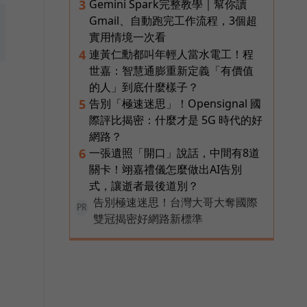
Gemini Spark完整教學｜幫你讀
3
Gmail、自動跑完工作流程，3個超
實用情境一次看
連黃仁勳都叫年輕人當水電工！程
4
世嘉：智慧通膨重新定義「有價值
的人」到底什麼樣子？
告別「極速迷思」！Opensignal 國
5
際評比揭密：什麼才是 5G 時代的好
網路？
一張遺照「開口」說話，中間有8道
6
關卡！翊嘉禮儀怎麼做出AI告別
式，讓逝者最後道別？
告別極速迷思！台灣大哥大奪國際
PR
雙冠揭密好網路新標準