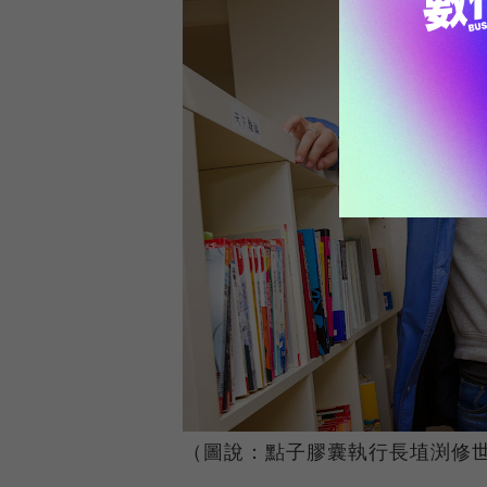
（圖說：點子膠囊執行長埴渕修