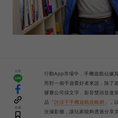
分享
行動App市場中，手機遊戲佔據
而對一個手遊愛好者來說，除了
膠囊公司採文字、影音雙頭並進
品「
詩涼子手機遊戲攻略網
」，
收藏
況攝影棚，讓玩家能夠透過分享