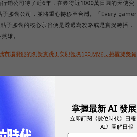
行銷公司待了近6年，在獲得近1000萬日圓的天使資
子膠囊公司，並將重心轉移至台灣。「Every gamer
世表示，點子膠囊的核心宗旨便是透過寫攻略或是實況轉播，
小英雄。
球市場潛能的創新實踐！立即報名100 MVP，挑戰雙獎肯
個階段都需審慎思量，但煩惱的太多，有時反而容易裹
再到經營實體Studio，花費倍增不少，不過埴渕修世
全部身心靈、時間、金錢通通投注下去，有了成果後便
掌握最新 AI 發
膠囊還計劃推出針對手遊社群App，納入現有的攻略
立即訂閱《數位時代》日報
社群」。
AI》圖解日報