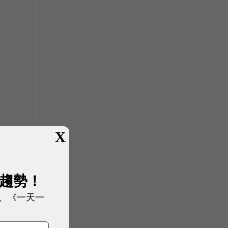
X
展趨勢！
、《一天一