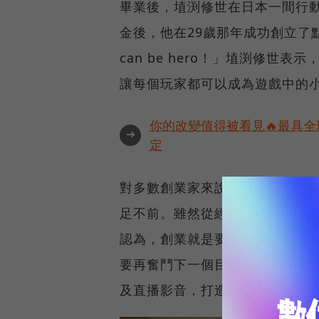
畢業後，埴渕修世在日本一間行動
金後，他在29歲那年成功創立了點
can be hero！」埴渕修
讓每個玩家都可以成為遊戲中的
你的改變值得被看見🔥最具全
➜
定
對多數創業家來說，創業的每一
足不前。雖然從經營手機攻略網站
認為，創業就是要專注，把自己
要再奮鬥下一個目標。未來，點子
及直播影音，打造真正的「英雄