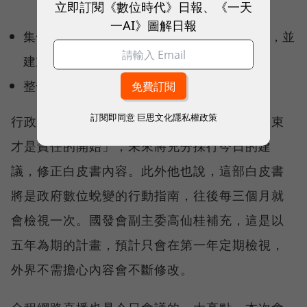
立即訂閱《數位時代》日報、《一天
一AI》圖解日報
集合網路社群力量，打造防救災訊息雲端平台，並
建立通訊保障機制。
整合運輸資料，提供即時交通資訊服務。
訂閱即同意
巨思文化隱私權政策
行政院長毛治國在閉幕致詞中強調，「會議結束
才是責任的開始」，未來將充分採行今日的建
議，修正白皮書內容。此外他也說，這部白皮書
將是政府數位蛻變的行動指南，往後每三個月就
會檢視一次。國發會副主委高仙桂補充，這是以
五年為期的計畫，預計只會在第一年定期檢視，
外界不需擔心內容會不斷修改。