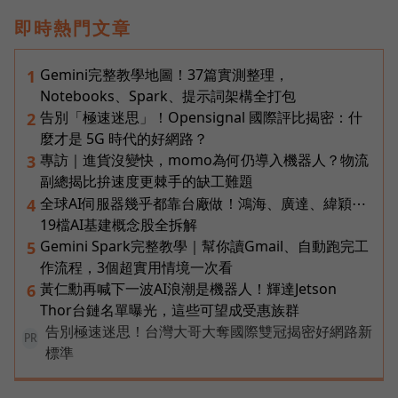
即時熱門文章
Gemini完整教學地圖！37篇實測整理，
1
Notebooks、Spark、提示詞架構全打包
告別「極速迷思」！Opensignal 國際評比揭密：什
2
麼才是 5G 時代的好網路？
專訪｜進貨沒變快，momo為何仍導入機器人？物流
3
副總揭比拚速度更棘手的缺工難題
全球AI伺服器幾乎都靠台廠做！鴻海、廣達、緯穎⋯
4
19檔AI基建概念股全拆解
Gemini Spark完整教學｜幫你讀Gmail、自動跑完工
5
作流程，3個超實用情境一次看
黃仁勳再喊下一波AI浪潮是機器人！輝達Jetson
6
Thor台鏈名單曝光，這些可望成受惠族群
告別極速迷思！台灣大哥大奪國際雙冠揭密好網路新
PR
標準