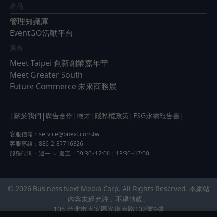
產品
管理知識庫
EventGO活動平台
展會
Meet Taipei 創新創業嘉年華
Meet Greater South
Future Commerce 未來商務展
|
|
|
|
|
|
關於我們
廣告合作
徵才
隱私權政策
ESG永續報告書
客服信箱：
service@bnext.com.tw
客服專線：886-2-87716326
服務時間：週一 ～ 週五：09:30~12:00；13:30~17:00
© 2026 Business Next Media Corp. All Rights Reserved. 本網站
內容未經允許，不得轉載。
106 台北市大安區光復南路102號9樓