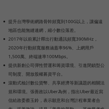
提升台灣學術網路骨幹頻寬到100G以上，讓偏遠
地區也能無縫連網，縮小數位落差。
2017年以前累計釋出行動通訊頻寬390MHz，
2020年行動頻寬服務涵蓋率96%、上網用戶
1,500萬、終端速率100Mbps。
提供新創公司彈性營運和籌資環境、引進閉鎖型公
司制度、開放股權募資平台。
滾動式檢討數位貨幣、共享經濟等新議題的相關法
規和環境。張善政以Uber為例，指出Uber最近寫
信給政委蔡玉鈴，表示願意和台灣計程車業者合
作。張善政說，這是「善意的舉動」，其他業者也