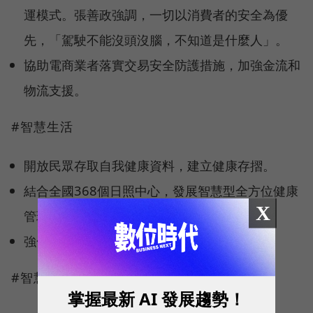
運模式。張善政強調，一切以消費者的安全為優
先，「駕駛不能沒頭沒腦，不知道是什麼人」。
協助電商業者落實交易安全防護措施，加強金流和
物流支援。
#智慧生活
開放民眾存取自我健康資料，建立健康存摺。
結合全國368個日照中心，發展智慧型全方位健康
X
管理系統。
強化網路詐騙、霸凌等申訴與法律訴訟制度。
#智慧國土
掌握最新 AI 發展趨勢！