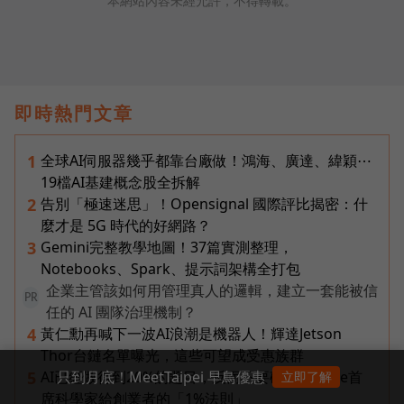
本網站內容未經允許，不得轉載。
即時熱門文章
全球AI伺服器幾乎都靠台廠做！鴻海、廣達、緯穎⋯
1
19檔AI基建概念股全拆解
告別「極速迷思」！Opensignal 國際評比揭密：什
2
麼才是 5G 時代的好網路？
Gemini完整教學地圖！37篇實測整理，
3
Notebooks、Spark、提示詞架構全打包
企業主管該如何用管理真人的邏輯，建立一套能被信
PR
任的 AI 團隊治理機制？
黃仁勳再喊下一波AI浪潮是機器人！輝達Jetson
4
Thor台鏈名單曝光，這些可望成受惠族群
只到月底！MeetTaipei 早鳥優惠
AI已經做得到20%的題目，反而不要碰！Google首
5
立即了解
席科學家給創業者的「1%法則」