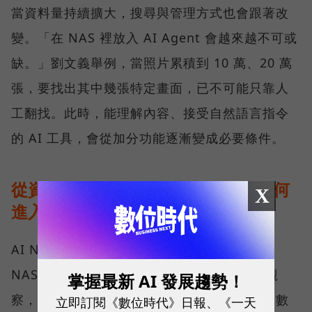
當資料量持續擴大，搜尋與管理方式也會跟著改
變。「在 NAS 裡放入 AI Agent 會越來越不可或
缺。」劉文義舉例，當照片累積到 10 萬、20 萬
張，要找出其中幾張特定畫面，已不可能只靠人
工翻找。此時，能理解內容、接受自然語言指令
的 AI 工具，會從加分功能逐漸變成必要條件。
從資料治理到地端推論：AI NAS 如何
X
進入企業工作流？
AI NAS 不是「多了 AI 功能的 NAS」，而是
NAS 在企業工作流裡換了位置。 依 QNAP 觀
掌握最新 AI 發展趨勢！
察，目前客戶大致分布在一條導入光譜上。人數
立即訂閱《數位時代》日報、《一天