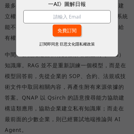
一AI》圖解日報
最多的一群，仍在把資料集中、分類、清理與建
立權限。這一步看似與 AI 無關，卻決定後續系統
能不能找到正確資料、辨識版本，並把答案交給
有權限的人。
訂閱即同意
巨思文化隱私權政策
中間一群開始建置私有的檢索增強生成（RAG）
知識庫。RAG 並不是重新訓練一個模型，而是在
模型回答前，先從企業的 SOP、合約、法規或技
術文件中取回相關內容，再產生附有來源依據的
答案。QNAP 以 Qsirch 的語意搜尋能力協助建
構這類應用，協助企業建立私有知識庫；而走在
最前面的少數企業，則已經嘗試地端推論與 AI
Agent。