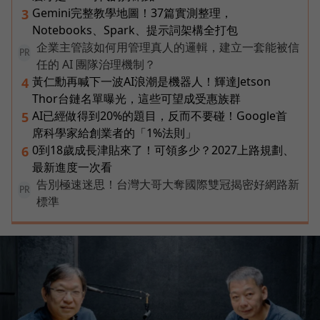
Gemini完整教學地圖！37篇實測整理，
3
Notebooks、Spark、提示詞架構全打包
企業主管該如何用管理真人的邏輯，建立一套能被信
PR
任的 AI 團隊治理機制？
黃仁勳再喊下一波AI浪潮是機器人！輝達Jetson
4
Thor台鏈名單曝光，這些可望成受惠族群
AI已經做得到20%的題目，反而不要碰！Google首
5
席科學家給創業者的「1%法則」
0到18歲成長津貼來了！可領多少？2027上路規劃、
6
最新進度一次看
告別極速迷思！台灣大哥大奪國際雙冠揭密好網路新
PR
標準