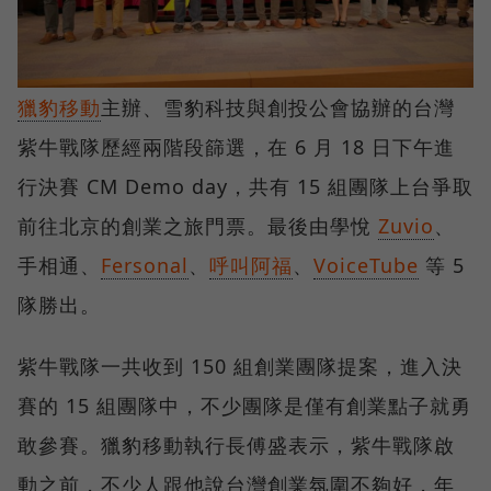
獵豹移動
主辦、雪豹科技與創投公會協辦的台灣
紫牛戰隊歷經兩階段篩選，在 6 月 18 日下午進
行決賽 CM Demo day，共有 15 組團隊上台爭取
前往北京的創業之旅門票。最後由學悅
Zuvio
、
手相通、
Fersonal
、
呼叫阿福
、
VoiceTube
等 5
隊勝出。
紫牛戰隊一共收到 150 組創業團隊提案，進入決
賽的 15 組團隊中，不少團隊是僅有創業點子就勇
敢參賽。獵豹移動執行長傅盛表示，紫牛戰隊啟
動之前，不少人跟他說台灣創業氛圍不夠好，年