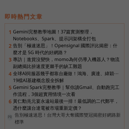
即時熱門文章
Gemini完整教學地圖！37篇實測整理，
1
Notebooks、Spark、提示詞架構全打包
告別「極速迷思」！Opensignal 國際評比揭密：什
2
麼才是 5G 時代的好網路？
專訪｜進貨沒變快，momo為何仍導入機器人？物流
3
副總揭比拚速度更棘手的缺工難題
全球AI伺服器幾乎都靠台廠做！鴻海、廣達、緯穎⋯
4
19檔AI基建概念股全拆解
Gemini Spark完整教學｜幫你讀Gmail、自動跑完工
5
作流程，3個超實用情境一次看
黃仁勳兆元宴永遠站最後一排！最低調的二代鄭平，
6
憑什麼讓台達電被市場重新定價？
告別極速迷思！台灣大哥大奪國際雙冠揭密好網路新
PR
標準