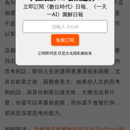
為3倍薪水之後，下一次要幾倍你才會做選擇？這
立即訂閱《數位時代》日報、《一天
個選擇可能要思考的是，到底創業或是新工作是
一AI》圖解日報
不是我可以發揮的？我能不能幫忙到企業，也可
以幫忙到我自己？
這都是人生很深度的思考，你思考的角度一定要
訂閱即同意
巨思文化隱私權政策
找出自己的定位。如果都是外在條件來決定你的
思考的話，那你人生的選擇會遭遇很多困難，尤
其在創業之後，困難會更大。如果你人生的思考
夠的話，就算你創業以後失敗，大概也沒有什
麼，你還可以再重新創業，而你還不會被打倒，
那就是深度思考的能力。
相關閱讀：
老爺酒店集團執行長沈方正×Otto2藝