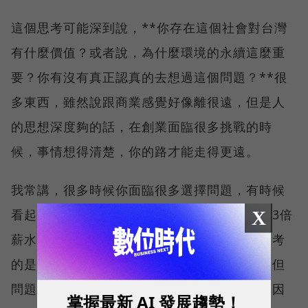
這個思考可能深到說，**你存在這個社會對台灣
有什麼價值？或者說，為什麼環境的永續這麼重
要？你有沒有真正認真的去想過這個問題？**很
多東西，雖然說跟商業感覺好像離很遠，但是人
的思想深度夠的話，在創業面臨很多挑戰的時
候，事情想得清楚，你的路才能走得更遠。
我常講，很多時候你面臨很多選擇問題，有時候
看起來好像很難，譬如說，現在有個公司給你3倍
X
薪水或職稱要升兩級，你要不要走？如果你思考
的是錢的話，那很容易解決，也很容易選擇。但
問題是那樣的選擇，是不是可以讓你走很久？因
掌握最新 AI 發展趨勢！