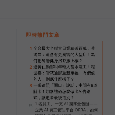
即時熱門文章
全台最大全聯首日業績破百萬，蔡
1
篤昌：還會有更厲害的大型店！為
何把餐廳健身房都搬上樓？
連黃仁勳都叫年輕人當水電工！程
2
世嘉：智慧通膨重新定義「有價值
的人」到底什麼樣子？
一張遺照「開口」說話，中間有8道
3
關卡！翊嘉禮儀怎麼做出AI告別
式，讓逝者最後道別？
1 名員工、一支 AI 團隊全包辦——
PR
企業 AI 員工管理平台 ORRA，如何