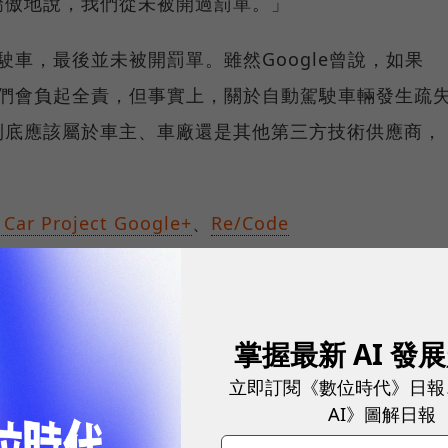
驕傲地說，我們從未被開過罰單。」
駕駛車，最後並未被開罰單。雖然Google曾說，如果
，他們會負起全責，但事實上，關於自動駕駛車輛發生疏
到底應該屬於車主、車廠還是其他第三方技術供應商，
 Car Project Google+
、
Re/Code
球永續指標企業認證☀️100 MVP等你角逐雙獎榮譽
掌握最新 AI 發
立即訂閱《數位時代》日報
AI》圖解日報