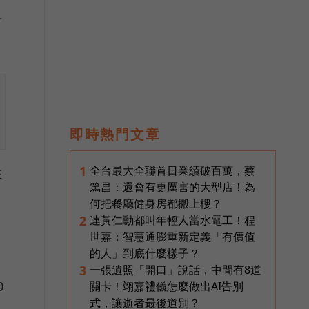
下
即時熱門文章
全台最大全聯首日業績破百萬，蔡
1
在
篤昌：還會有更厲害的大型店！為
何把餐廳健身房都搬上樓？
連黃仁勳都叫年輕人當水電工！程
2
世嘉：智慧通膨重新定義「有價值
的人」到底什麼樣子？
自
一張遺照「開口」說話，中間有8道
3
0
關卡！翊嘉禮儀怎麼做出AI告別
式，讓逝者最後道別？