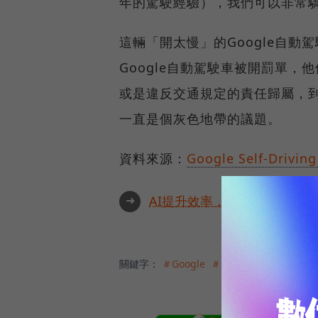
年的駕駛經驗），我們可以非常
這輛「開太慢」的Google自動
Google自動駕駛車被開罰單
或是違反交通規定的責任歸屬，
一直是個灰色地帶的議題。
資料來源：
Google Self-Driving
➜
AI提升效率，永續決定未來！全
關鍵字：
＃Google
＃自動駕駛