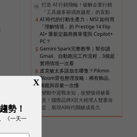
打造 AI 行銷飛輪！破解企業行銷
PR
「工具越多卻成效越差」的盲點
AI 時代的行動生產力：MSI 如何用
4
「理解情境」的 Prestige 14 Flip
失
AI+ 重新定義商務筆電與 Copilot+
PC？
Gemini Spark完整教學｜幫你讀
5
Gmail、自動跑完工作流程，3個超
實用情境一次看
皮克敏太多該放生哪隻？Pikmin
6
Bloom背包整理攻略：稀有飾品、
X
圖鑑與容量一次懂
變動中迎戰未知，改變值得被看
PR
見！國際品牌X百大經理人雙重肯
展趨勢！
定，展現AI時代關鍵成長力
、《一天一