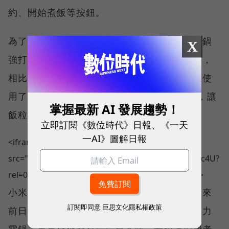
約、開始煮飯等按鈕。
為了跟大陸大媽最愛的日本電鍋相比，小米電鍋
X
強打工匠精神，打造「熱焰鐵釜」灰鑄鐵內鍋，
相比合金、不鏽鋼更均勻導熱。內鍋表面，還使
用了日本材料「大金 PFA 食用級粉體塗層」，讓
掌握最新 AI 發展趨勢！
飯粒不易沾黏，更方便清洗。
立即訂閱《數位時代》日報、《一天
一AI》圖解日報
<iframe width="853" height="480"
src="https://www.youtube.com/embed/SbafvUeDc4U?
rel=0" frameborder="0" allowfullscreen></iframe>
小米這次跨足家電，可不是來假的，還特別請來
訂閱即同意
巨思文化隱私權政策
前日本三洋電鍋事業開發部部長，設計這台壓力
電鍋，裏裏外外都有濃濃日本味，希望讓消費者