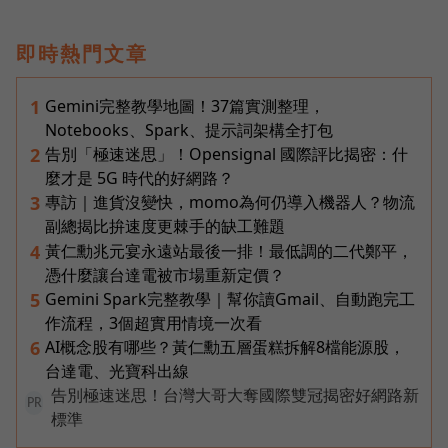
即時熱門文章
Gemini完整教學地圖！37篇實測整理，
1
Notebooks、Spark、提示詞架構全打包
告別「極速迷思」！Opensignal 國際評比揭密：什
2
麼才是 5G 時代的好網路？
專訪｜進貨沒變快，momo為何仍導入機器人？物流
3
副總揭比拚速度更棘手的缺工難題
黃仁勳兆元宴永遠站最後一排！最低調的二代鄭平，
4
憑什麼讓台達電被市場重新定價？
Gemini Spark完整教學｜幫你讀Gmail、自動跑完工
5
作流程，3個超實用情境一次看
AI概念股有哪些？黃仁勳五層蛋糕拆解8檔能源股，
6
台達電、光寶科出線
告別極速迷思！台灣大哥大奪國際雙冠揭密好網路新
PR
標準