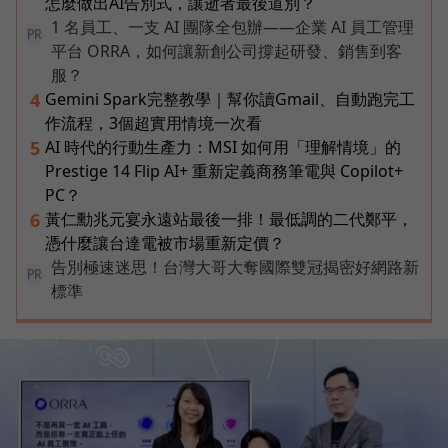
怎麼做出AI告別式，讓逝者最後道別？
1 名員工、一支 AI 團隊全包辦——企業 AI 員工管理
PR
平台 ORRA，如何讓新創公司撐起研發、銷售到客
服？
Gemini Spark完整教學｜幫你讀Gmail、自動跑完工
4
作流程，3個超實用情境一次看
AI 時代的行動生產力：MSI 如何用「理解情境」的
5
Prestige 14 Flip AI+ 重新定義商務筆電與 Copilot+
PC？
黃仁勳兆元宴永遠站最後一排！最低調的二代鄭平，
6
憑什麼讓台達電被市場重新定價？
告別極速迷思！台灣大哥大奪國際雙冠揭密好網路新
PR
標準