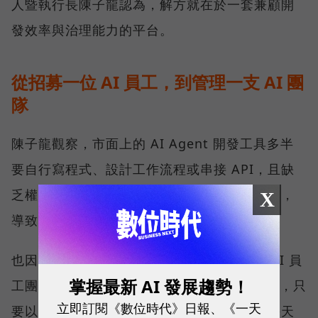
人暨執行長陳子龍認為，解方就在於一套兼顧開
發效率與治理能力的平台。
從招募一位 AI 員工，到管理一支 AI 團
隊
陳子龍觀察，市面上的 AI Agent 開發工具多半
要自行寫程式、設計工作流程或串接 API，且缺
乏權限管理、流程控管與稽核追蹤等治理機制，
X
導致企業無法大規模部署。
也因此，SUPER 8 Studio 推出能建立企業 AI 員
掌握最新 AI 發展趨勢！
工團隊的平台 – ORRA，使用者不需撰寫程式，只
立即訂閱《數位時代》日報、《一天
要以自然語言描述需求，例如：我需要一個每天