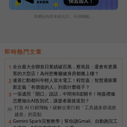
本網站內容未經允許，不得轉載。
即時熱門文章
全台最大全聯首日業績破百萬，蔡篤昌：還會有更厲
1
害的大型店！為何把餐廳健身房都搬上樓？
連黃仁勳都叫年輕人當水電工！程世嘉：智慧通膨重
2
新定義「有價值的人」到底什麼樣子？
一張遺照「開口」說話，中間有8道關卡！翊嘉禮儀
3
怎麼做出AI告別式，讓逝者最後道別？
打造 AI 行銷飛輪！破解企業行銷「工具越多卻成效
PR
越差」的盲點
Gemini Spark完整教學｜幫你讀Gmail、自動跑完工
4