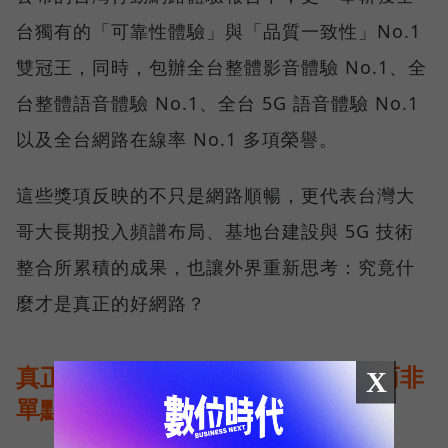
台獨有的「可靠性體驗」與「品質一致性」No.1
雙冠王，同時，包辦全台整體影音體驗 No.1、全
台整體語音體驗 No.1、全台 5G 語音體驗 No.1
以及全台網路在線率 No.1 多項榮譽。
這些獎項反映的不只是網路順暢，更代表台灣大
哥大長期投入頻譜布局、基地台建設與 5G 技術
整合所累積的成果，也讓外界重新思考：究竟什
麼才是真正的好網路？
真正的好網路，比的是長期穩定、而非
X
單點測速