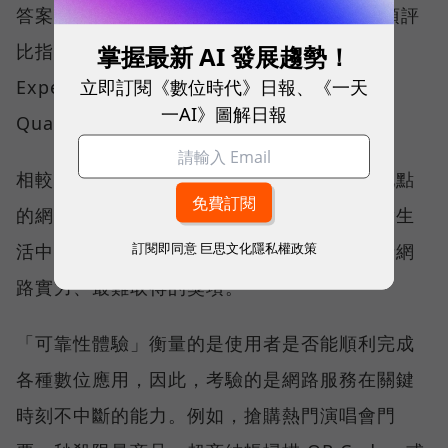
答案，就藏在 Opensignal 最具代表性的兩項評
比指標──可靠性體驗（Reliability
掌握最新 AI 發展趨勢！
立即訂閱《數位時代》日報、《一天
Experience）與品質一致性（Consistent
一AI》圖解日報
Quality）。
相較於傳統下載速度只反映單一時間、單一地點
的網路表現，這兩項指標更重視使用者在真實生
訂閱即同意
巨思文化隱私權政策
活中的整體體驗，因此也是最能反映電信業者網
路實力、最難取得的獎項。
「可靠性體驗」衡量的是使用者是否能順利完成
各種數位應用，因此，考驗的是網路服務在關鍵
時刻不中斷的能力。例如，搶購熱門演唱會門