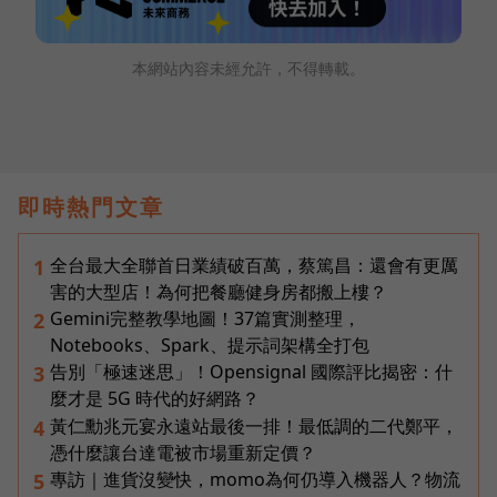
本網站內容未經允許，不得轉載。
即時熱門文章
全台最大全聯首日業績破百萬，蔡篤昌：還會有更厲
1
害的大型店！為何把餐廳健身房都搬上樓？
Gemini完整教學地圖！37篇實測整理，
2
Notebooks、Spark、提示詞架構全打包
告別「極速迷思」！Opensignal 國際評比揭密：什
3
麼才是 5G 時代的好網路？
黃仁勳兆元宴永遠站最後一排！最低調的二代鄭平，
4
憑什麼讓台達電被市場重新定價？
專訪｜進貨沒變快，momo為何仍導入機器人？物流
5