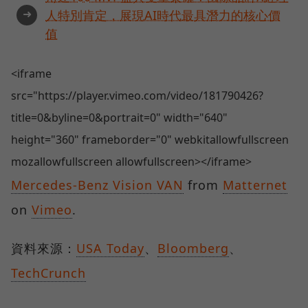
➜
人特別肯定，展現AI時代最具潛力的核心價
值
<iframe
src="https://player.vimeo.com/video/181790426?
title=0&byline=0&portrait=0" width="640"
height="360" frameborder="0" webkitallowfullscreen
mozallowfullscreen allowfullscreen></iframe>
Mercedes-Benz Vision VAN
from
Matternet
on
Vimeo
.
資料來源：
USA Today
、
Bloomberg
、
TechCrunch