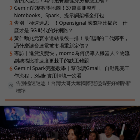
害的大型店！為何把餐廳健身房都搬上樓？
Gemini完整教學地圖！37篇實測整理，
2
Notebooks、Spark、提示詞架構全打包
告別「極速迷思」！Opensignal 國際評比揭密：什
3
麼才是 5G 時代的好網路？
黃仁勳兆元宴永遠站最後一排！最低調的二代鄭平，
4
憑什麼讓台達電被市場重新定價？
專訪｜進貨沒變快，momo為何仍導入機器人？物流
5
副總揭比拚速度更棘手的缺工難題
Gemini Spark完整教學｜幫你讀Gmail、自動跑完工
6
作流程，3個超實用情境一次看
告別極速迷思！台灣大哥大奪國際雙冠揭密好網路新
PR
標準