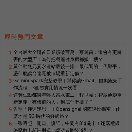
即時熱門文章
全台最大全聯首日業績破百萬，蔡篤昌：還會有更厲
1
害的大型店！為何把餐廳健身房都搬上樓？
黃仁勳兆元宴永遠站最後一排！最低調的二代鄭平，
2
憑什麼讓台達電被市場重新定價？
Gemini Spark完整教學｜幫你讀Gmail、自動跑完工
3
作流程，3個超實用情境一次看
連黃仁勳都叫年輕人當水電工！程世嘉：智慧通膨重
4
新定義「有價值的人」到底什麼樣子？
告別「極速迷思」！Opensignal 國際評比揭密：什
5
麼才是 5G 時代的好網路？
一張遺照「開口」說話，中間有8道關卡！翊嘉禮儀
6
怎麼做出AI告別式，讓逝者最後道別？