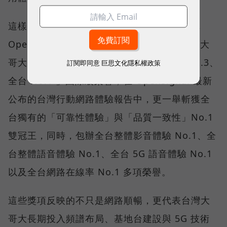
這樣的轉變，也反映在國際權威網路分析機構
Opensignal 公布的評比結果。今年初，台灣大
哥大不僅率先奪下「 4G／5G 在線率全球 No.3、
訂閱即同意
巨思文化隱私權政策
全台 No.1 」國際級榮譽，在 Opensignal 最新
公布的台灣行動網路體驗報告中，更一舉斬獲全
台獨有的「可靠性體驗」與「品質一致性」No.1
雙冠王，同時，包辦全台整體影音體驗 No.1、全
台整體語音體驗 No.1、全台 5G 語音體驗 No.1
以及全台網路在線率 No.1 多項榮譽。
這些獎項反映的不只是網路順暢，更代表台灣大
哥大長期投入頻譜布局、基地台建設與 5G 技術