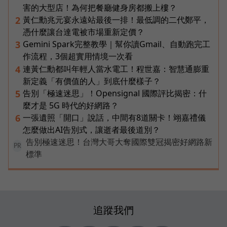
害的大型店！為何把餐廳健身房都搬上樓？
黃仁勳兆元宴永遠站最後一排！最低調的二代鄭平，
2
憑什麼讓台達電被市場重新定價？
Gemini Spark完整教學｜幫你讀Gmail、自動跑完工
3
作流程，3個超實用情境一次看
連黃仁勳都叫年輕人當水電工！程世嘉：智慧通膨重
4
新定義「有價值的人」到底什麼樣子？
告別「極速迷思」！Opensignal 國際評比揭密：什
5
麼才是 5G 時代的好網路？
一張遺照「開口」說話，中間有8道關卡！翊嘉禮儀
6
怎麼做出AI告別式，讓逝者最後道別？
告別極速迷思！台灣大哥大奪國際雙冠揭密好網路新
PR
標準
追蹤我們