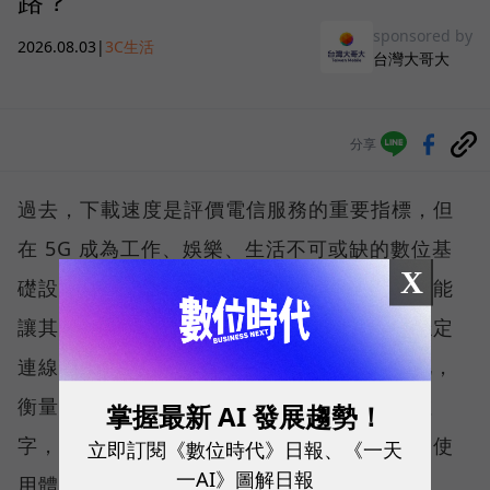
路？
sponsored by
2026.08.03
|
3C生活
台灣大哥大
分享
過去，下載速度是評價電信服務的重要指標，但
在 5G 成為工作、娛樂、生活不可或缺的數位基
X
礎設施後，消費者發現，再快的網速，如果不能
讓其在人潮聚集、高速移動或室內空間維持穩定
連線，即無法轉換成好的使用體驗，也因如此，
衡量「好網路」的標準，也逐漸從追求測速數
掌握最新 AI 發展趨勢！
字，轉向任何時間、任何地點都能穩定連線的使
立即訂閱《數位時代》日報、《一天
一AI》圖解日報
用體驗。