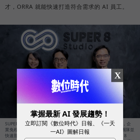
才，ORRA 就能快速打造符合需求的 AI 員工。
X
掌握最新 AI 發展趨勢！
立即訂閱《數位時代》日報、《一天
SUPER 8 Studio 推出能建立企業 AI 員工團隊的平台 - ORRA，企
業免程式，以自然語言描述需求，生成具治理機制的 AI 員工團隊並
一AI》圖解日報
快速部署。左起 SUPER 8 Studio 資深產品總監王婕、SUPER 8