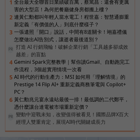
全台最大全聯首日業績破百萬，蔡篤昌：還會有更厲
1
害的大型店！為何把餐廳健身房都搬上樓？
連黃仁勳都叫年輕人當水電工！程世嘉：智慧通膨重
2
新定義「有價值的人」到底什麼樣子？
一張遺照「開口」說話，中間有8道關卡！翊嘉禮儀
3
怎麼做出AI告別式，讓逝者最後道別？
打造 AI 行銷飛輪！破解企業行銷「工具越多卻成效
PR
越差」的盲點
Gemini Spark完整教學｜幫你讀Gmail、自動跑完工
4
作流程，3個超實用情境一次看
AI 時代的行動生產力：MSI 如何用「理解情境」的
5
Prestige 14 Flip AI+ 重新定義商務筆電與 Copilot+
PC？
黃仁勳兆元宴永遠站最後一排！最低調的二代鄭平，
6
憑什麼讓台達電被市場重新定價？
變動中迎戰未知，改變值得被看見！國際品牌X百大
PR
經理人雙重肯定，展現AI時代關鍵成長力