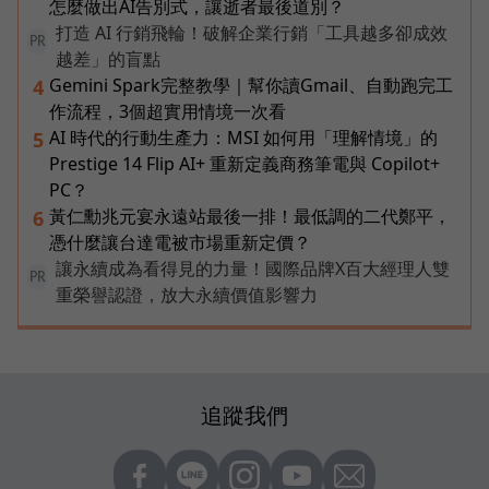
怎麼做出AI告別式，讓逝者最後道別？
打造 AI 行銷飛輪！破解企業行銷「工具越多卻成效
PR
越差」的盲點
Gemini Spark完整教學｜幫你讀Gmail、自動跑完工
4
作流程，3個超實用情境一次看
AI 時代的行動生產力：MSI 如何用「理解情境」的
5
Prestige 14 Flip AI+ 重新定義商務筆電與 Copilot+
PC？
黃仁勳兆元宴永遠站最後一排！最低調的二代鄭平，
6
憑什麼讓台達電被市場重新定價？
讓永續成為看得見的力量！國際品牌X百大經理人雙
PR
重榮譽認證，放大永續價值影響力
追蹤我們