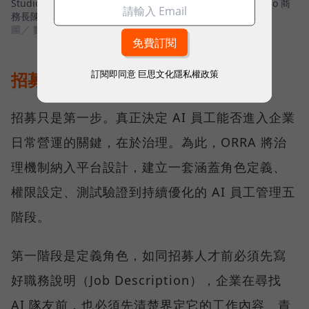
Studio 雲發互動科技創辦人暨執行長陳子龍、SUPER 8 Studio 商
務長陳之逵
圖／ 數位時代
訂閱即同意
巨思文化隱私權政策
招募只是開始，AI 員工更需要管理
招募只是第一步。真正決定 AI 員工能否進入企業
日常營運的關鍵，在於治理。為此，ORRA 將治
理機制納入平台設計，建立一套涵蓋角色定義、
權限設定、測試驗證到持續優化的 AI 員工管理五
階段。
第一階段是定義角色，如同招募人才前必須先寫
好職務說明（Job Description），企業在尋找
AI 隊友前，也必須先清楚界定它的工作內容、責