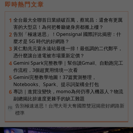
即時熱門文章
全台最大全聯首日業績破百萬，蔡篤昌：還會有更厲
1
害的大型店！為何把餐廳健身房都搬上樓？
告別「極速迷思」！Opensignal 國際評比揭密：什
2
麼才是 5G 時代的好網路？
黃仁勳兆元宴永遠站最後一排！最低調的二代鄭平，
3
憑什麼讓台達電被市場重新定價？
Gemini Spark完整教學｜幫你讀Gmail、自動跑完工
4
作流程，3個超實用情境一次看
Gemini完整教學地圖！37篇實測整理，
5
Notebooks、Spark、提示詞架構全打包
專訪｜進貨沒變快，momo為何仍導入機器人？物流
6
副總揭比拚速度更棘手的缺工難題
告別極速迷思！台灣大哥大奪國際雙冠揭密好網路新
PR
標準