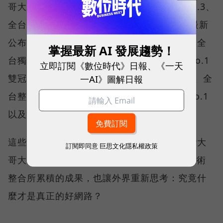
哥大不僅率先奪下「 4G／5G 在線率全球 No.3、
全台 No.1 」國際級榮譽，在 Opensignal 最新
公布的台灣行動網路體驗報告中，更一舉斬獲全
掌握最新 AI 發展趨勢！
台獨有的「可靠性體驗」與「品質一致性」No.1
立即訂閱《數位時代》日報、《一天
雙冠王，同時，包辦全台整體影音體驗 No.1、全
一AI》圖解日報
台整體語音體驗 No.1、全台 5G 語音體驗 No.1
以及全台網路在線率 No.1 多項榮譽。
這些獎項反映的不只是網路順暢，更代表台灣大
訂閱即同意
巨思文化隱私權政策
哥大長期投入頻譜布局、基地台建設與 5G 技術
整合所累積的成果，也讓外界重新思考：究竟什
麼才是真正的好網路？