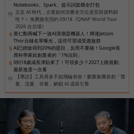
Notebooks、Spark、提示詞架構全打包
立足 AI 時代，企業如何決勝全方位資安與資料韌
PR
性？✨ 免費搶先預約 09/18《QNAP World Tour
2026 台北場》
黃仁勳再喊下一波AI浪潮是機器人！輝達Jetson
4
Thor台鏈名單曝光，這些可望成受惠族群
AI已經做得到20%的題目，反而不要碰！Google首
5
席科學家給創業者的「1%法則」
0到18歲成長津貼來了！可領多少？2027上路規劃、
6
最新進度一次看
【專訪】工具再多不如飛輪有效！數聚集團首創「聲
PR
量、流量、存量」解鎖 AI 成長引擎