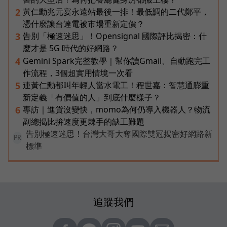
黃仁勳兆元宴永遠站最後一排！最低調的二代鄭平，
2
憑什麼讓台達電被市場重新定價？
告別「極速迷思」！Opensignal 國際評比揭密：什
3
麼才是 5G 時代的好網路？
Gemini Spark完整教學｜幫你讀Gmail、自動跑完工
4
作流程，3個超實用情境一次看
連黃仁勳都叫年輕人當水電工！程世嘉：智慧通膨重
5
新定義「有價值的人」到底什麼樣子？
專訪｜進貨沒變快，momo為何仍導入機器人？物流
6
副總揭比拚速度更棘手的缺工難題
告別極速迷思！台灣大哥大奪國際雙冠揭密好網路新
PR
標準
追蹤我們