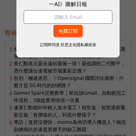
一AI》圖解日報
即時熱門文章
訂閱即同意
巨思文化隱私權政策
全台最大全聯首日業績破百萬，蔡篤昌：還會有更厲
1
害的大型店！為何把餐廳健身房都搬上樓？
黃仁勳兆元宴永遠站最後一排！最低調的二代鄭平，
2
憑什麼讓台達電被市場重新定價？
告別「極速迷思」！Opensignal 國際評比揭密：什
3
麼才是 5G 時代的好網路？
Gemini Spark完整教學｜幫你讀Gmail、自動跑完工
4
作流程，3個超實用情境一次看
連黃仁勳都叫年輕人當水電工！程世嘉：智慧通膨重
5
新定義「有價值的人」到底什麼樣子？
專訪｜進貨沒變快，momo為何仍導入機器人？物流
6
副總揭比拚速度更棘手的缺工難題