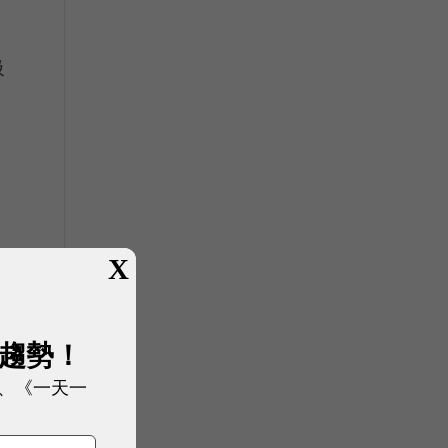
級
X
展趨勢！
、《一天一