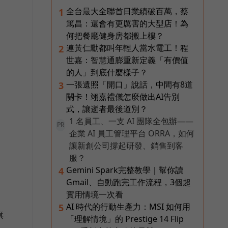
全台最大全聯首日業績破百萬，蔡
1
篤昌：還會有更厲害的大型店！為
何把餐廳健身房都搬上樓？
連黃仁勳都叫年輕人當水電工！程
2
世嘉：智慧通膨重新定義「有價值
加
的人」到底什麼樣子？
一張遺照「開口」說話，中間有8道
3
關卡！翊嘉禮儀怎麼做出AI告別
式，讓逝者最後道別？
1 名員工、一支 AI 團隊全包辦——
PR
目
企業 AI 員工管理平台 ORRA，如何
讓新創公司撐起研發、銷售到客
服？
Gemini Spark完整教學｜幫你讀
4
Gmail、自動跑完工作流程，3個超
實用情境一次看
，
AI 時代的行動生產力：MSI 如何用
5
旗
「理解情境」的 Prestige 14 Flip