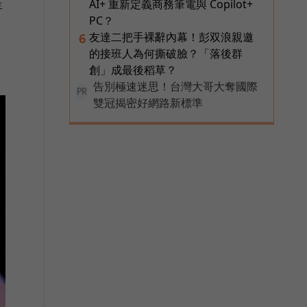
AI+ 重新定義商務筆電與 Copilot+
年
PC？
友達二把手裸辭內幕！彭双浪親邀
6
的接班人為何撕破臉？「落後群
創」成最後稻草？
告別極速迷思！台灣大哥大奪國際
PR
雙冠揭密好網路新標準